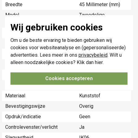
Breedte
45 Millimeter (mm)
Model
Tweedelige
drukker
Wij gebruiken cookies
Halogeenvrij
Ja
Om u de beste ervaring te bieden gebruiken wij
Hoogte
45 Millimeter (mm)
cookies voor websiteanalyse en (gepersonaliseerde)
Diepte
8 Millimeter (mm)
advertenties. Lees meer in ons
privacybeleid
. Wilt u
alleen noodzakelijke cookies? Klik dan
hier
.
Gebruik
Schakelaar/dimmer
Oppervlaktebescherming
Gelakt
Cookies accepteren
Materiaalkwaliteit
Thermoplast
Materiaal
Kunststof
Bevestigingswijze
Overig
Opdruk/indicatie
Geen
Controlevenster/verlicht
Ja
Slagvastheid
IK06