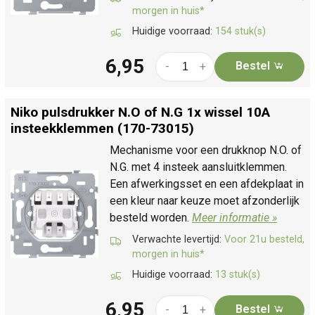
morgen in huis*
Huidige voorraad:
154 stuk(s)
6,95
Bestel
-
+
Niko pulsdrukker N.O of N.G 1x wissel 10A
insteekklemmen (170-73015)
Mechanisme voor een drukknop N.O. of
N.G. met 4 insteek aansluitklemmen.
Een afwerkingsset en een afdekplaat in
een kleur naar keuze moet afzonderlijk
besteld worden.
Meer informatie »
Verwachte levertijd:
Voor 21u besteld,
morgen in huis*
Huidige voorraad:
13 stuk(s)
6,95
Bestel
-
+