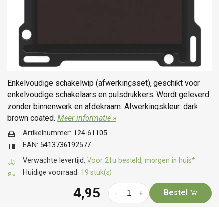
Enkelvoudige schakelwip (afwerkingsset), geschikt voor
enkelvoudige schakelaars en pulsdrukkers. Wordt geleverd
zonder binnenwerk en afdekraam. Afwerkingskleur: dark
brown coated.
Meer informatie »
Artikelnummer:
124-61105
EAN:
5413736192577
Verwachte levertijd:
Voor 21u besteld, morgen in huis*
Huidige voorraad:
19 stuk(s)
4,95
Bestel
-
+