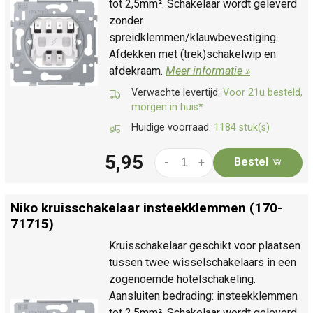
tot 2,5mm². Schakelaar wordt geleverd
zonder
spreidklemmen/klauwbevestiging.
Afdekken met (trek)schakelwip en
afdekraam.
Meer informatie »
Verwachte levertijd:
Voor 21u besteld,
morgen in huis*
Huidige voorraad:
1184 stuk(s)
5,95
Bestel
-
+
Niko kruisschakelaar insteekklemmen (170-
71715)
Kruisschakelaar geschikt voor plaatsen
tussen twee wisselschakelaars in een
zogenoemde hotelschakeling.
Aansluiten bedrading: insteekklemmen
tot 2,5mm². Schakelaar wordt geleverd