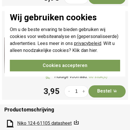
Wij gebruiken cookies
Niko afdekraam 1-voudig Intense dark brown
coated (135-76100)
Om u de beste ervaring te bieden gebruiken wij
Enkelvoudig afdekraam, serie: Intense,
cookies voor websiteanalyse en (gepersonaliseerde)
afwerkingskleur: dark brown coated.
advertenties. Lees meer in ons
privacybeleid
. Wilt u
Afmetingen: 83 x 83 x 8.9 mm.
Meer
alleen noodzakelijke cookies? Klik dan
hier
.
informatie »
Verwachte levertijd:
Voor 21u besteld,
Cookies accepteren
morgen in huis*
Huidige voorraad:
60 stuk(s)
3,95
Bestel
-
+
Productomschrijving
Niko 124-61105 datasheet