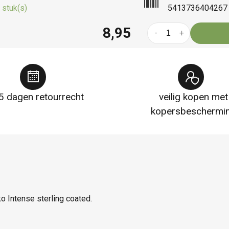
 stuk(s)
5413736404267
8,95
-
+
5 dagen retourrecht
veilig kopen met
kopersbeschermi
 Intense sterling coated.