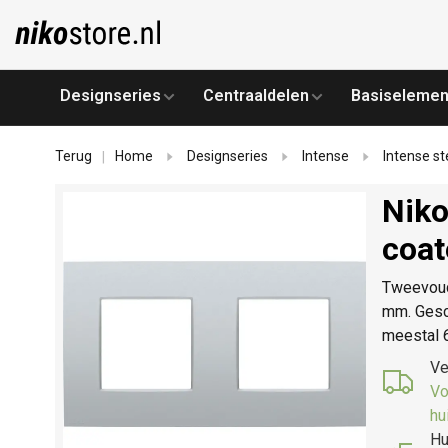
Designseries
Centraaldelen
Basiselemen
Terug
Home
Designseries
Intense
Intense st
|
Niko
coat
Tweevoudi
mm. Gesch
meestal 
Ve
Vo
hu
Hu