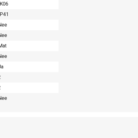
IK06
IP41
Nee
Nee
Mat
Nee
Ja
2
2
Nee