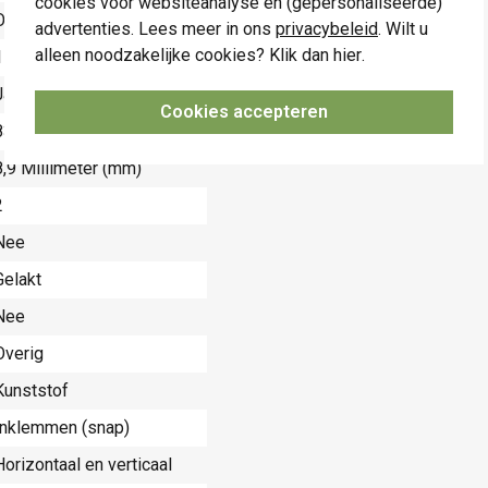
cookies voor websiteanalyse en (gepersonaliseerde)
Overig
advertenties. Lees meer in ons
privacybeleid
. Wilt u
alleen noodzakelijke cookies? Klik dan
hier
.
154 Millimeter (mm)
Ja
Cookies accepteren
83 Millimeter (mm)
8,9 Millimeter (mm)
2
Nee
Gelakt
Nee
Overig
Kunststof
Inklemmen (snap)
Horizontaal en verticaal