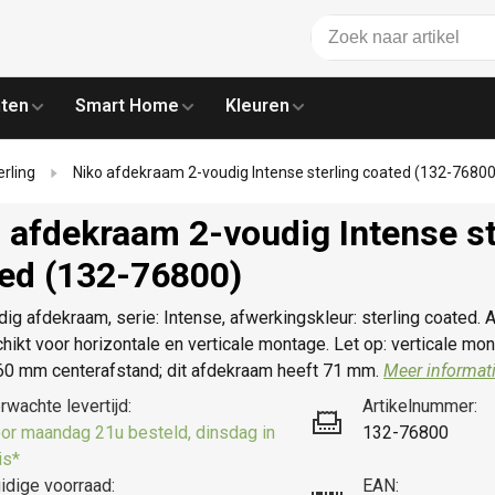
ten
Smart Home
Kleuren
erling
Niko afdekraam 2-voudig Intense sterling coated (132-76800
 afdekraam 2-voudig Intense st
ed (132-76800)
g afdekraam, serie: Intense, afwerkingskleur: sterling coated. 
ikt voor horizontale en verticale montage. Let op: verticale mon
60 mm centerafstand; dit afdekraam heeft 71 mm.
Meer informati
rwachte levertijd:
Artikelnummer:
or maandag 21u besteld, dinsdag in
132-76800
is*
idige voorraad:
EAN: