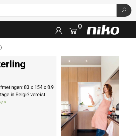
0
)
erling
Afmetingen: 83 x 154 x 8.9
tage in België vereist
e »