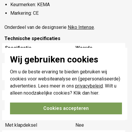
Keurmerken: KEMA
Markering: CE
Onderdeel van de designserie
Niko Intense
.
Technische specificaties
Specificatie
Waarde
Wij gebruiken cookies
Kleur
Wit
Breedte
154 Millimeter
Om u de beste ervaring te bieden gebruiken wij
(mm)
cookies voor websiteanalyse en (gepersonaliseerde)
Halogeenvrij
Ja
advertenties. Lees meer in ons
privacybeleid
. Wilt u
alleen noodzakelijke cookies? Klik dan
hier
.
Hoogte
83 Millimeter (mm)
Diepte
8,9 Millimeter (mm)
Cookies accepteren
Aantal eenheden
2
Met klapdeksel
Nee