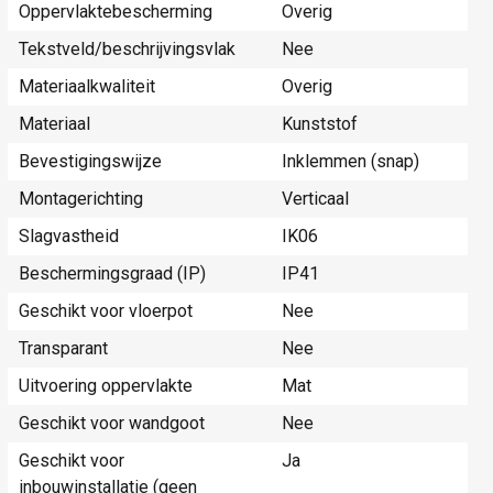
Oppervlaktebescherming
Overig
Tekstveld/beschrijvingsvlak
Nee
Materiaalkwaliteit
Overig
Materiaal
Kunststof
Bevestigingswijze
Inklemmen (snap)
Montagerichting
Verticaal
Slagvastheid
IK06
Beschermingsgraad (IP)
IP41
Geschikt voor vloerpot
Nee
Transparant
Nee
Uitvoering oppervlakte
Mat
Geschikt voor wandgoot
Nee
Geschikt voor
Ja
inbouwinstallatie (geen