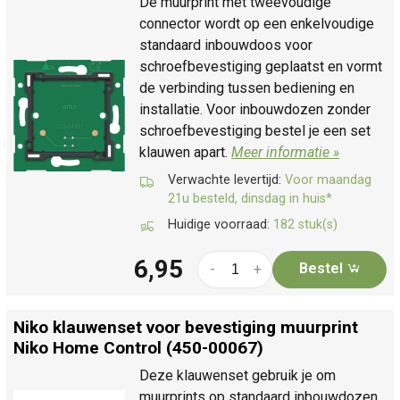
De muurprint met tweevoudige
connector wordt op een enkelvoudige
standaard inbouwdoos voor
schroefbevestiging geplaatst en vormt
de verbinding tussen bediening en
installatie. Voor inbouwdozen zonder
schroefbevestiging bestel je een set
klauwen apart.
Meer informatie »
Verwachte levertijd:
Voor maandag
21u besteld, dinsdag in huis*
Huidige voorraad:
182 stuk(s)
6,95
Bestel
-
+
Niko klauwenset voor bevestiging muurprint
Niko Home Control (450-00067)
Deze klauwenset gebruik je om
muurprints op standaard inbouwdozen