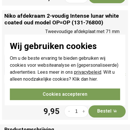
Niko afdekraam 2-voudig Intense lunar white
coated oud model OP=OP (131-76800)
Tweevoudige afdekplaat met 71 mm
centerafstand uit de Niko Intense serie.
Wij gebruiken cookies
Afwerkingskleur: lunar white coated,
RAL-nummer 000 9000 (lijkt bij
Om u de beste ervaring te bieden gebruiken wij
benadering op RAL 9016). Oud model,
cookies voor websiteanalyse en (gepersonaliseerde)
vervangen door nieuwe 137-xxxxx
advertenties. Lees meer in ons
privacybeleid
. Wilt u
uitvoeringen. OP=OP...
Meer informatie »
alleen noodzakelijke cookies? Klik dan
hier
.
Verwachte levertijd:
Voor maandag
21u besteld, dinsdag in huis*
Cookies accepteren
Huidige voorraad:
10 stuk(s)
9,95
Bestel
-
+
Productomschrijving