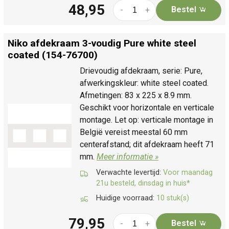
48,95
Bestel
-
+
Niko afdekraam 3-voudig Pure white steel
coated (154-76700)
Drievoudig afdekraam, serie: Pure,
afwerkingskleur: white steel coated.
Afmetingen: 83 x 225 x 8.9 mm.
Geschikt voor horizontale en verticale
montage. Let op: verticale montage in
België vereist meestal 60 mm
centerafstand; dit afdekraam heeft 71
mm.
Meer informatie »
Verwachte levertijd:
Voor maandag
21u besteld, dinsdag in huis*
Huidige voorraad:
10 stuk(s)
79,95
Bestel
-
+