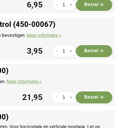
6,95
Bestel
-
+
trol (450-00067)
e bevestigen.
Meer informatie »
3,95
Bestel
-
+
00)
 mm.
Meer informatie »
21,95
Bestel
-
+
00)
mm. Voor horizontale en verticale montage. Let op: