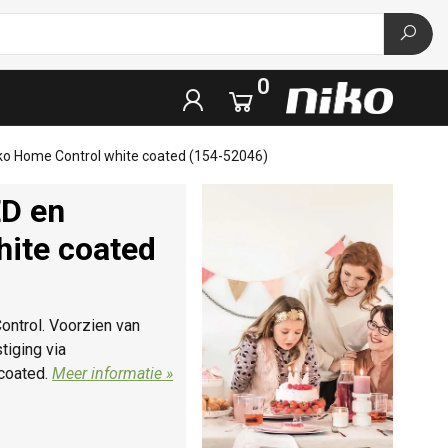
0
ko Home Control white coated (154-52046)
ED en
hite coated
ontrol. Voorzien van
tiging via
 coated.
Meer informatie »