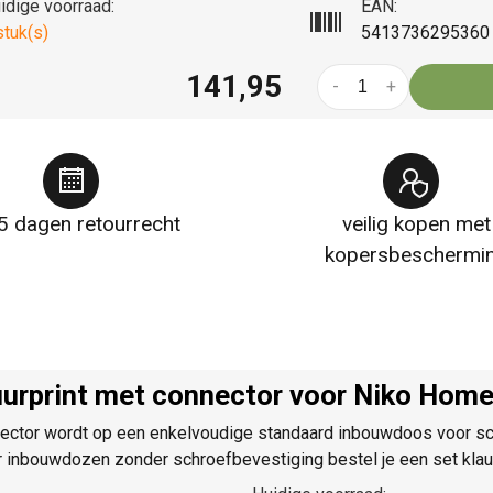
idige voorraad:
EAN:
stuk(s)
5413736295360
141,95
-
+
5 dagen retourrecht
veilig kopen met
kopersbeschermi
urprint met connector voor Niko Home
ector wordt op een enkelvoudige standaard inbouwdoos voor sch
or inbouwdozen zonder schroefbevestiging bestel je een set kla