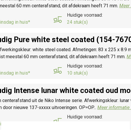
t meestal 60 mm centerafstand; dit afdekraam heeft 71 mm.
Meer 
Huidige voorraad:
insdag in huis*
24 stuk(s)
dig Pure white steel coated (154-767
afwerkingskleur: white steel coated. Afmetingen: 83 x 225 x 8.9 
reist meestal 60 mm centerafstand; dit afdekraam heeft 71 mm.
Me
Huidige voorraad:
insdag in huis*
10 stuk(s)
dig Intense lunar white coated oud 
nterafstand uit de Niko Intense serie. Afwerkingskleur: lunar 
 door nieuwe 137-xxxxx uitvoeringen. OP=OP...
Meer informatie 
Huidige voorraad:
insdag in huis*
10 stuk(s)