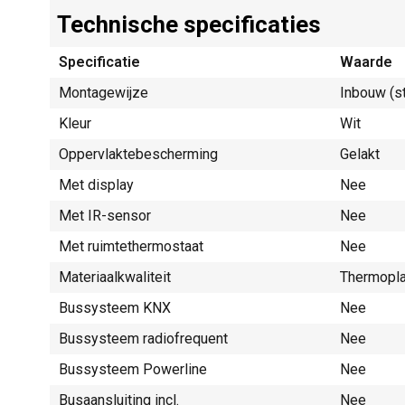
Technische specificaties
Specificatie
Waarde
Montagewijze
Inbouw (s
Kleur
Wit
Oppervlaktebescherming
Gelakt
Met display
Nee
Met IR-sensor
Nee
Met ruimtethermostaat
Nee
Materiaalkwaliteit
Thermopla
Bussysteem KNX
Nee
Bussysteem radiofrequent
Nee
Bussysteem Powerline
Nee
Busaansluiting incl.
Nee