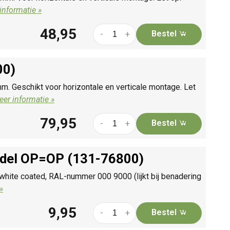
informatie »
48,95
Bestel
-
+
00)
mm. Geschikt voor horizontale en verticale montage. Let
er informatie »
79,95
Bestel
-
+
model OP=OP (131-76800)
white coated, RAL-nummer 000 9000 (lijkt bij benadering
»
9,95
Bestel
-
+