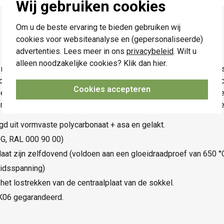
Wij gebruiken cookies
Om u de beste ervaring te bieden gebruiken wij
cookies voor websiteanalyse en (gepersonaliseerde)
advertenties. Lees meer in ons
privacybeleid
. Wilt u
alleen noodzakelijke cookies? Klik dan
hier
.
et leds. Op de bovenste en onderste toetsten staan pijltjes
iettoets aan te geven. Als je op deze toets drukt, gaat de verl
Cookies accepteren
en kleine amberkleurige indicatieled (1,5 mm x 1,5 mm) om de
rd of gedeactiveerd is. Dit bepaal je in de programmeersoftware
igd uit vormvaste polycarbonaat + asa en gelakt.
0G, RAL 000 90 00)
aat zijn zelfdovend (voldoen aan een gloeidraadproef van 650 °C)
eidsspanning)
t lostrekken van de centraalplaat van de sokkel.
IK06 gegarandeerd.