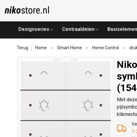
Designseries
Centraaldelen
Basiselemen
Terug
Home
Smart Home
Home Control
dru
|
Niko
symb
(154
Met deze 
pijlsymbo
klikmecha
Ve
1-