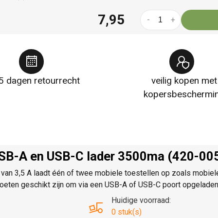
7,95
-
+
5 dagen retourrecht
veilig kopen met
kopersbeschermi
USB-A en USB-C lader 3500ma (420-00
an 3,5 A laadt één of twee mobiele toestellen op zoals mobiele 
moeten geschikt zijn om via een USB-A of USB-C poort opgelade
Huidige voorraad:
0 stuk(s)