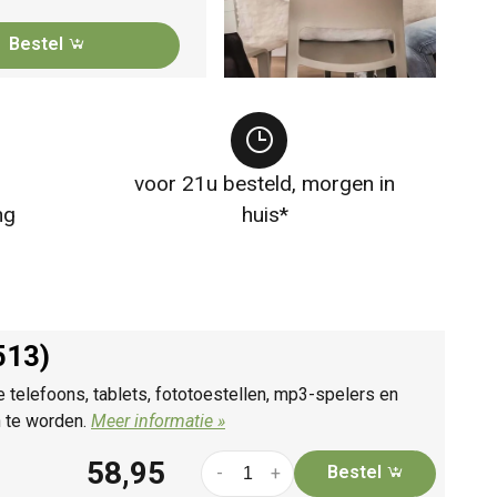
Bestel
voor 21u besteld, morgen in
ng
huis*
513)
telefoons, tablets, fototoestellen, mp3-spelers en
n te worden.
Meer informatie »
58,95
Bestel
-
+