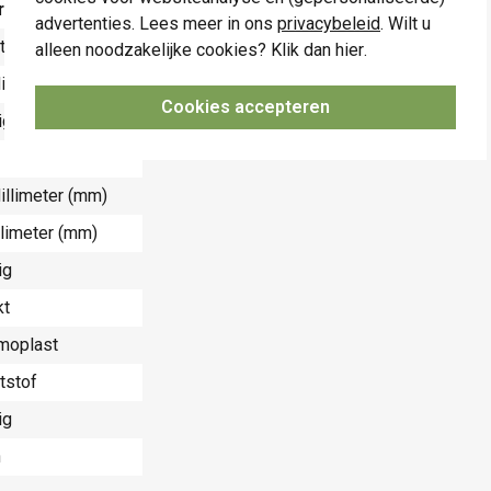
rde
advertenties. Lees meer in ons
privacybeleid
. Wilt u
t
alleen noodzakelijke cookies? Klik dan
hier
.
illimeter (mm)
Cookies accepteren
ig
illimeter (mm)
llimeter (mm)
ig
kt
moplast
tstof
ig
n