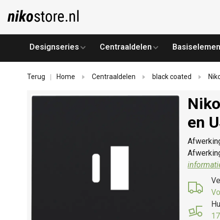
Designseries
Centraaldelen
Basiselemen
Terug
Home
Centraaldelen
black coated
Nik
|
Niko
en U
Afwerkin
Afwerkin
informati
Ve
Vo
Hu
17