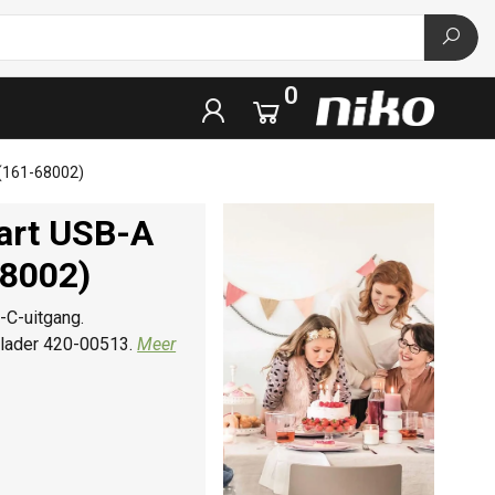
0
 (161-68002)
mart USB-A
68002)
-C-uitgang.
 lader 420-00513.
Meer