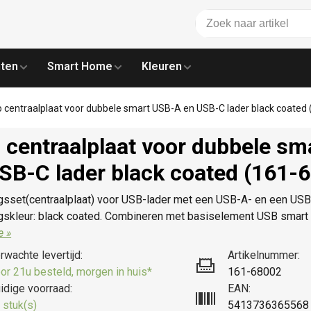
ten
Smart Home
Kleuren
o centraalplaat voor dubbele smart USB-A en USB-C lader black coated
 centraalplaat voor dubbele s
SB-C lader black coated (161-
gsset(centraalplaat) voor USB-lader met een USB-A- en een USB
gskleur: black coated. Combineren met basiselement USB smart
e »
rwachte levertijd:
Artikelnummer:
or 21u besteld, morgen in huis*
161-68002
idige voorraad:
EAN:
 stuk(s)
5413736365568