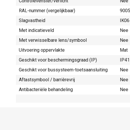
Controlevenster/verlicht
Nee
RAL-nummer (vergelijkbaar)
900
Slagvastheid
IK06
Met indicatieveld
Nee
Met verwisselbare lens/symbool
Nee
Uitvoering oppervlakte
Mat
Geschikt voor beschermingsgraad (IP)
IP41
Geschikt voor bussysteem-toetsaansluiting
Nee
Aftastsymbool / barrièrevrij
Nee
Antibacteriële behandeling
Nee