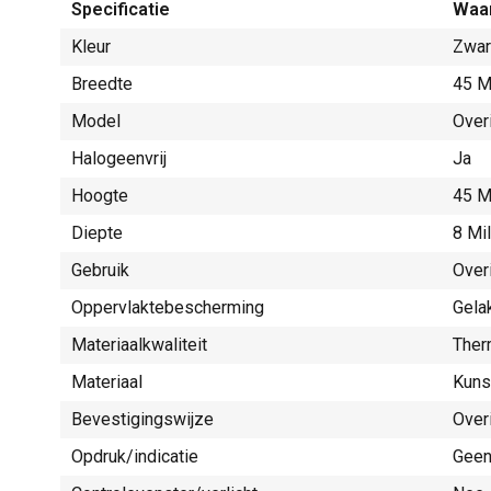
Specificatie
Waa
Kleur
Zwar
Breedte
45 M
Model
Over
Halogeenvrij
Ja
Hoogte
45 M
Diepte
8 Mi
Gebruik
Over
Oppervlaktebescherming
Gela
Materiaalkwaliteit
Ther
Materiaal
Kuns
Bevestigingswijze
Over
Opdruk/indicatie
Gee