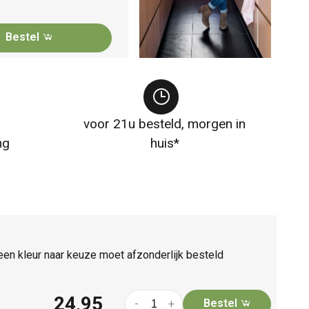
Bestel
voor 21u besteld, morgen in
ng
huis*
en kleur naar keuze moet afzonderlijk besteld
24,95
Bestel
-
+