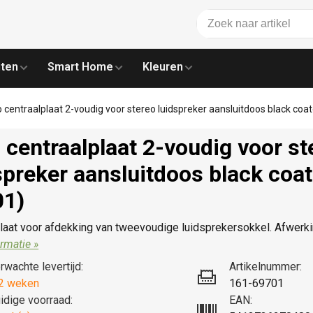
ten
Smart Home
Kleuren
o centraalplaat 2-voudig voor stereo luidspreker aansluitdoos black co
 centraalplaat 2-voudig voor st
spreker aansluitdoos black coa
01)
laat voor afdekking van tweevoudige luidsprekersokkel. Afwerki
rmatie »
rwachte levertijd:
Artikelnummer:
2 weken
161-69701
idige voorraad:
EAN: