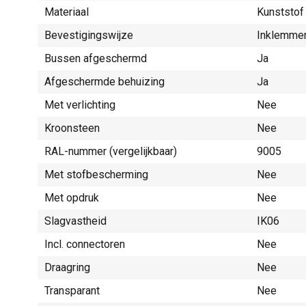
Materiaal
Kunststof
Bevestigingswijze
Inklemmen
Bussen afgeschermd
Ja
Afgeschermde behuizing
Ja
Met verlichting
Nee
Kroonsteen
Nee
RAL-nummer (vergelijkbaar)
9005
Met stofbescherming
Nee
Met opdruk
Nee
Slagvastheid
IK06
Incl. connectoren
Nee
Draagring
Nee
Transparant
Nee