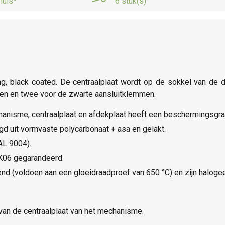
huis*
6 stuk(s)
, black coated. De centraalplaat wordt op de sokkel van de du
men en twee voor de zwarte aansluitklemmen.
nisme, centraalplaat en afdekplaat heeft een beschermingsgra
igd uit vormvaste polycarbonaat + asa en gelakt.
AL 9004).
IK06 gegarandeerd.
nd (voldoen aan een gloeidraadproef van 650 °C) en zijn halogeen
an de centraalplaat van het mechanisme.