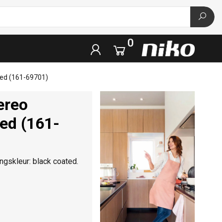
0
ated (161-69701)
ereo
ted (161-
ngskleur: black coated.