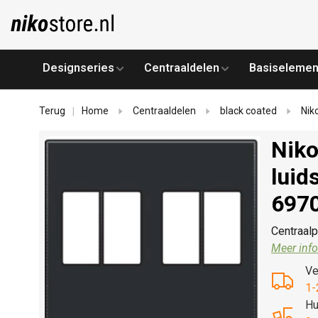
Designseries
Centraaldelen
Basiselemen
Terug
Home
Centraaldelen
black coated
Nik
|
Niko
luid
697
Centraalp
Meer info
Ve
1-
Hu