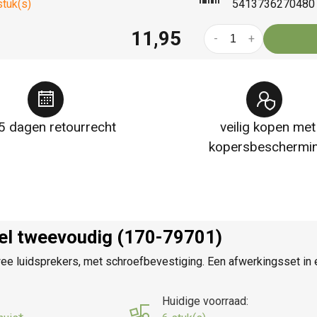
stuk(s)
5413736270480
11,95
-
+
5 dagen retourrecht
veilig kopen met
kopersbeschermi
kel tweevoudig (170-79701)
ee luidsprekers, met schroefbevestiging. Een afwerkingsset in e
Huidige voorraad: