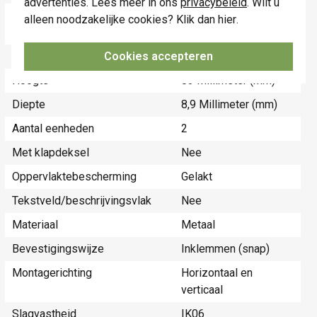
advertenties. Lees meer in ons
privacybeleid
. Wilt u
Breedte
154 Millimeter
alleen noodzakelijke cookies? Klik dan
hier
.
(mm)
Cookies accepteren
Halogeenvrij
Ja
Hoogte
83 Millimeter (mm)
Diepte
8,9 Millimeter (mm)
Aantal eenheden
2
Met klapdeksel
Nee
Oppervlaktebescherming
Gelakt
Tekstveld/beschrijvingsvlak
Nee
Materiaal
Metaal
Bevestigingswijze
Inklemmen (snap)
Montagerichting
Horizontaal en
verticaal
Slagvastheid
IK06