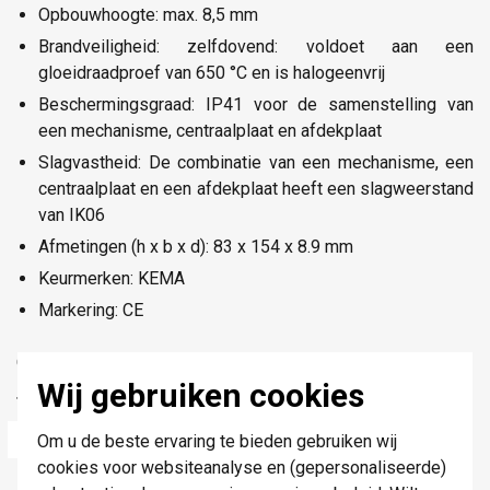
Opbouwhoogte: max. 8,5 mm
Brandveiligheid: zelfdovend: voldoet aan een
gloeidraadproef van 650 °C en is halogeenvrij
Beschermingsgraad: IP41 voor de samenstelling van
een mechanisme, centraalplaat en afdekplaat
Slagvastheid: De combinatie van een mechanisme, een
centraalplaat en een afdekplaat heeft een slagweerstand
van IK06
Afmetingen (h x b x d): 83 x 154 x 8.9 mm
Keurmerken: KEMA
Markering: CE
Onderdeel van de designserie
Niko Pure
.
Wij gebruiken cookies
Technische specificaties
Specificatie
Waarde
Om u de beste ervaring te bieden gebruiken wij
cookies voor websiteanalyse en (gepersonaliseerde)
Kleur
Zwart