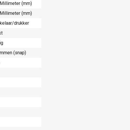
 Millimeter (mm)
 Millimeter (mm)
kelaar/drukker
kt
ig
emmen (snap)
n