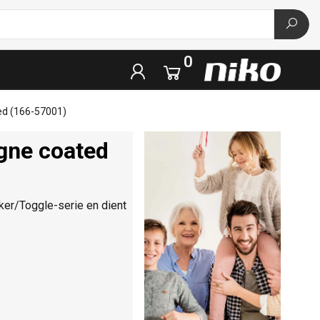
0
ed (166-57001)
gne coated
ker/Toggle-serie en dient