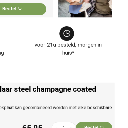
Bestel
voor 21u besteld, morgen in
ng
huis*
elaar steel champagne coated
fdekplaat kan gecombineerd worden met elke beschikbare
65,95
Bestel
-
+