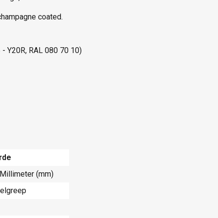
 champagne coated.
5 - Y20R, RAL 080 70 10)
rde
 Millimeter (mm)
elgreep