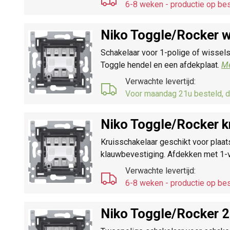
6-8 weken - productie op bes
Niko Toggle/
Rocker w
Schakelaar voor 1-polige of wissel
Toggle hendel en een afdekplaat.
Me
Verwachte levertijd:
Voor maandag 21u besteld, d
Niko Toggle/
Rocker k
Kruisschakelaar geschikt voor plaa
klauwbevestiging. Afdekken met 1-v
Verwachte levertijd:
6-8 weken - productie op bes
Niko Toggle/
Rocker 2