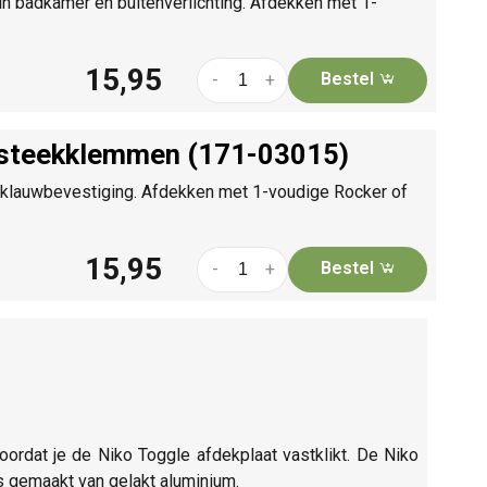
in badkamer en buitenverlichting. Afdekken met 1-
15,95
Bestel
-
+
insteekklemmen (171-03015)
r klauwbevestiging. Afdekken met 1-voudige Rocker of
15,95
Bestel
-
+
oordat je de Niko Toggle afdekplaat vastklikt. De Niko
s gemaakt van gelakt aluminium.