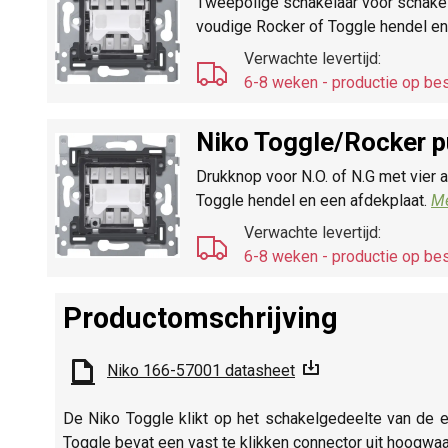
Tweepolige schakelaar voor schakele
voudige Rocker of Toggle hendel e
Verwachte levertijd:
6-8 weken - productie op bes
Niko Toggle/
Rocker p
Drukknop voor N.O. of N.G met vier
Toggle hendel en een afdekplaat.
Me
Verwachte levertijd:
6-8 weken - productie op bes
Productomschrijving
Niko 166-57001 datasheet
De Niko Toggle klikt op het schakelgedeelte van de en
Toggle bevat een vast te klikken connector uit hoogwa