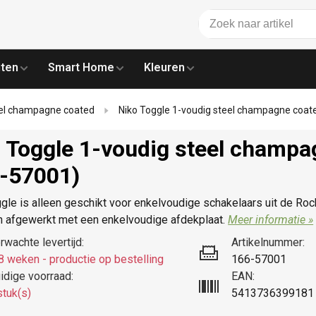
ten
Smart Home
Kleuren
eel champagne coated
Niko Toggle 1-voudig steel champagne coat
 Toggle 1-voudig steel champa
-57001)
le is alleen geschikt voor enkelvoudige schakelaars uit de Roc
n afgewerkt met een enkelvoudige afdekplaat.
Meer informatie »
rwachte levertijd:
Artikelnummer:
8 weken - productie op bestelling
166-57001
idige voorraad:
EAN:
stuk(s)
5413736399181