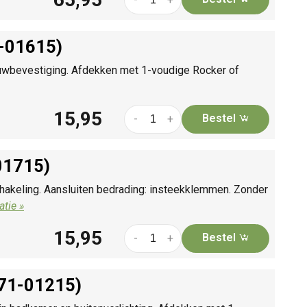
1-01615)
auwbevestiging. Afdekken met 1-voudige Rocker of
15,95
Bestel
-
+
01715)
hakeling. Aansluiten bedrading: insteekklemmen. Zonder
tie »
15,95
Bestel
-
+
171-01215)