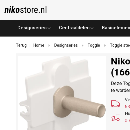
Designseries
Centraaldelen
Basiselemen
Terug
Home
Designseries
Toggle
Toggle st
|
Niko
(166
Deze Togg
te worde
Ve
6-
Hu
0 