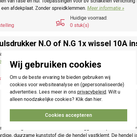
n van fase en nul. Toepassingen voor bv schakelen verlichting 
n een afdekplaat. Zonder spreidklemmen.
Meer informatie »
Huidige voorraad:
telling
0 stuk(s)
ulsdrukker N.O of N.G 1x wissel 10A 
 aansluitklemmen. Aansluiten bedrading: insteekklemmen. Zonde
er informatie »
Wij gebruiken cookies
Huidige voorraad:
Om u de beste ervaring te bieden gebruiken wij
telling
0 stuk(s)
cookies voor websiteanalyse en (gepersonaliseerde)
advertenties. Lees meer in ons
privacybeleid
. Wilt u
alleen noodzakelijke cookies? Klik dan
hier
.
Cookies accepteren
kelvoudige schakelfunctie. Klik de Toggle set op de functie v
ardige, duurzame kunststof die de hendel vastklemt. De hendel i