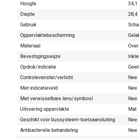
Hoogte
34,1
Diepte
28,4
Gebruik
Scha
Oppervlaktebescherming
Gela
Materiaal
Over
Bevestigingswijze
Inkl
Opdruk/indicatie
Gee
Controlevenster/verlicht
Nee
Met indicatieveld
Nee
Met verwisselbare lens/symbool
Nee
Uitvoering oppervlakte
Mat
Geschikt voor bussysteem-toetsaansluiting
Nee
Antibacteriële behandeling
Nee