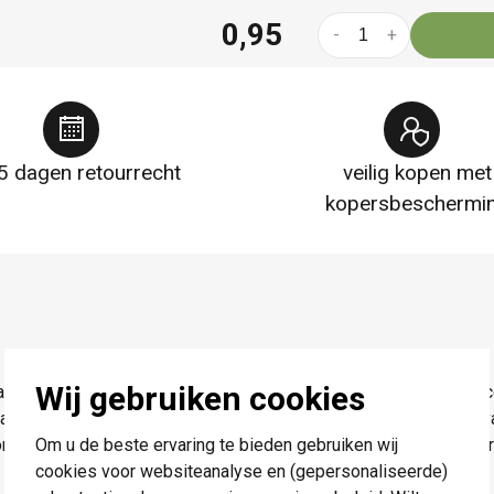
0,95
-
+
5 dagen retourrecht
veilig kopen met
kopersbeschermi
Wij gebruiken cookies
kelmateriaal op een onverliesbare en veilige manier te identifi
nsparant tekstveld. De labeldrager wordt aan de bovenzijde va
Om u de beste ervaring te bieden gebruiken wij
r schilderwerken of schoonmaakbeurten). De labeldrager is ver
cookies voor websiteanalyse en (gepersonaliseerde)