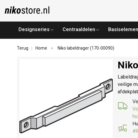
Designseries
Centraaldelen
Basiselemen
Terug
Home
Niko labeldrager (170-00090)
|
Niko
Labeldrag
veilige m
afdekplat
Ve
Vo
hu
Hu
49