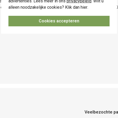
advertenties. Lees meer in ons
privacybeleid
. Wilt u
n mechanisme, centraalplaat en afdekplaat
alleen noodzakelijke cookies? Klik dan
hier
.
centraalplaat en een afdekplaat heeft een slagweerstand van I
Cookies accepteren
Veelbezochte pa