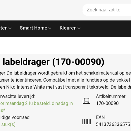
ten
Smart Home
Kleuren
 labeldrager (170-00090)
er De labeldrager wordt gebruikt om het schakelmateriaal op ee
anier te identificeren. Compatibel met alle functies op de sokke
en Niko Intense White met vast transparant tekstveld. De labeldr
rwachte levertijd:
Artikelnummer:
or maandag 21u besteld, dinsdag in
170-00090
is*
idige voorraad:
EAN:
 stuk(s)
5413736336575