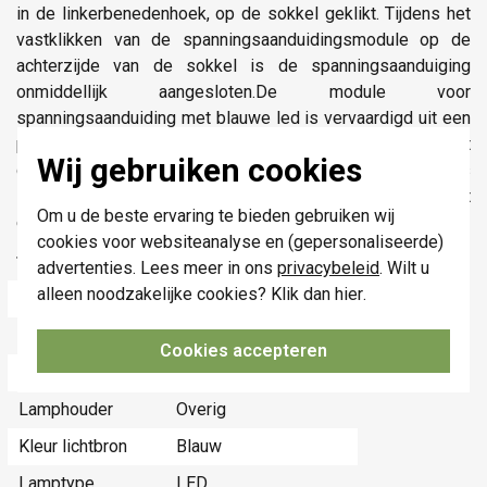
in de linkerbenedenhoek, op de sokkel geklikt. Tijdens het
vastklikken van de spanningsaanduidingsmodule op de
achterzijde van de sokkel is de spanningsaanduiging
onmiddellijk aangesloten.De module voor
spanningsaanduiding met blauwe led is vervaardigd uit een
polyamide behuizing. Het blauwe licht wordt voortgebracht
Wij gebruiken cookies
door een LED met een zeer gering vermogen (0,1W). Zij is
schokbestendig en dissipeert geen warmte. De LED heeft
Om u de beste ervaring te bieden gebruiken wij
een levensduur van min. 50.000 branduren.CE gemarkeerd.
cookies voor websiteanalyse en (gepersonaliseerde)
Technische specificaties
advertenties. Lees meer in ons
privacybeleid
. Wilt u
alleen noodzakelijke cookies? Klik dan
hier
.
Specificatie
Waarde
Nom. spanning
230 Volt (V)
Cookies accepteren
Toepassing
Schakelaar/drukker
Lamphouder
Overig
Kleur lichtbron
Blauw
Lamptype
LED