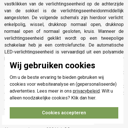
vastklikken van de verlichtingseenheid op de achterzijde
van de sokkel is de verlichtingseenheidonmiddellijk
aangesloten. De volgende schema’s zijn hierdoor verlicht:
enkelpolig, wissel, drukknop normaal open, drukknop
normaal open of normaal gesloten, kruis. Wanneer de
verlichtingseenheid geklikt wordt op een tweepolige
schakelaar heb je een controlefunctie. De automatische
LED-verlichtingseenheid is vervaardigd uit een polyamide
behuizing. Het blauwe licht wordt voortgebracht door
Wij gebruiken cookies
eenLED met een zeer gering vermogen (0,1W). Zij is
schokbestendig en dissipeert geen warmte. De LED heeft
Om u de beste ervaring te bieden gebruiken wij
een levensduur van min. 50.000 branduren. De automatische
cookies voor websiteanalyse en (gepersonaliseerde)
verlichtingseenheid mag niet gecombineerd worden met
advertenties. Lees meer in ons
privacybeleid
. Wilt u
een verlichtingseenheid met draadjes. M.a.w. zij mag niet
alleen noodzakelijke cookies? Klik dan
hier
.
gebruikt worden bij dubbele schakelaars. CE gemarkeerd.
Technische specificaties
Cookies accepteren
Specificatie
Waarde