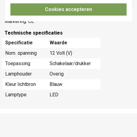
centraalplaat en een afdekplaat heeft een slagweerstand
Cookies accepteren
van IK06
Markering: CE
Technische specificaties
Specificatie
Waarde
Nom. spanning
12 Volt (V)
Toepassing
Schakelaar/drukker
Lamphouder
Overig
Kleur lichtbron
Blauw
Lamptype
LED