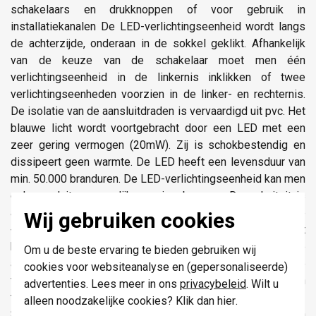
schakelaars en drukknoppen of voor gebruik in
installatiekanalen De LED-verlichtingseenheid wordt langs
de achterzijde, onderaan in de sokkel geklikt. Afhankelijk
van de keuze van de schakelaar moet men één
verlichtingseenheid in de linkernis inklikken of twee
verlichtingseenheden voorzien in de linker- en rechternis.
De isolatie van de aansluitdraden is vervaardigd uit pvc. Het
blauwe licht wordt voortgebracht door een LED met een
zeer gering vermogen (20mW). Zij is schokbestendig en
dissipeert geen warmte. De LED heeft een levensduur van
min. 50.000 branduren. De LED-verlichtingseenheid kan men
ook aansluiten op gelijkspanningsbronnen. De polariteit is
als volgt: de zwarte draad is de -klem, de witte draad is de
Wij gebruiken cookies
+klem. Bij gelijkspanning zal de LED meer lichtintensiteit
hebben dan bij wisselspanning. Draadsectie van de
Om u de beste ervaring te bieden gebruiken wij
aansluitdraden: 0,5mm².Voor het aansluiten van de
cookies voor websiteanalyse en (gepersonaliseerde)
verlichtingseenheid zijn de aansluitdraden voorzien van
advertenties. Lees meer in ons
privacybeleid
. Wilt u
twee kabelschoentjes. CE gemarkeerd.
alleen noodzakelijke cookies? Klik dan
hier
.
Slagvastheid: De combinatie van een mechanisme, een