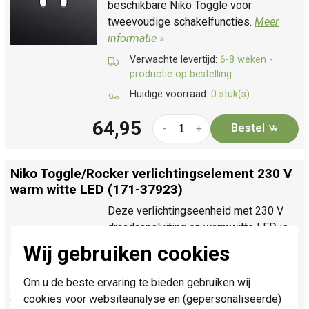
beschikbare Niko Toggle voor
tweevoudige schakelfuncties.
Meer
informatie »
Verwachte levertijd:
6-8 weken -
productie op bestelling
Huidige voorraad:
0 stuk(s)
64,95
Bestel
-
+
Niko Toggle/
Rocker verlichtingselement 230 V
warm witte LED (171-37923)
Deze verlichtingseenheid met 230 V
draadaansluiting en warmwitte LED is
ontworpen voor het verlichten van
Wij gebruiken cookies
schakelaars en drukknoppen. Door de
hoge intensiteit van de LED is deze
Om u de beste ervaring te bieden gebruiken wij
alleen geschikt voor Niko Rocker en
cookies voor websiteanalyse en (gepersonaliseerde)