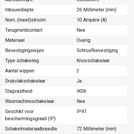
Inbouwdiepte
26 Millimeter (mm)
Nom. (meet)stroom
10 Ampère (A)
Terugmeldcontact
Nee
Materiaal
Overig
Bevestigingswijze
Schroefbevestiging
Type schakeling
Kruisschakelaar
Aantal wippen
2
Drukvlakschakelaar
Ja
Slagvastheid
IK06
Wasmachineschakelaar
Nee
Geschikt voor
IP41
beschermingsgraad (IP)
Schakelmateriaalbreedte
72 Millimeter (mm)