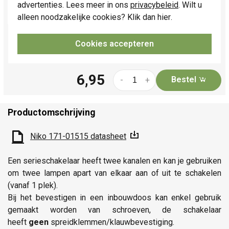
Niko Toggle schakelaars en
advertenties. Lees meer in ons
privacybeleid
. Wilt u
drukknoppen.
Meer informatie »
alleen noodzakelijke cookies? Klik dan
hier
.
Verwachte levertijd:
6-8 weken -
productie op bestelling
Cookies accepteren
Huidige voorraad:
0 stuk(s)
6,95
Bestel
-
+
Productomschrijving
Niko 171-01515 datasheet
Een serieschakelaar heeft twee kanalen en kan je gebruiken
om twee lampen apart van elkaar aan of uit te schakelen
(vanaf 1 plek).
Bij het bevestigen in een inbouwdoos kan enkel gebruik
gemaakt worden van schroeven, de schakelaar
heeft
geen
spreidklemmen/klauwbevestiging.