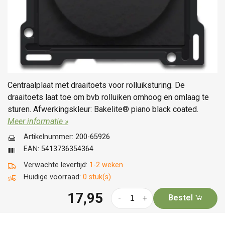
Centraalplaat met draaitoets voor rolluiksturing. De
draaitoets laat toe om bvb rolluiken omhoog en omlaag te
sturen. Afwerkingskleur: Bakelite® piano black coated.
Meer informatie »
Artikelnummer:
200-65926
EAN:
5413736354364
Verwachte levertijd:
1-2 weken
Huidige voorraad:
0 stuk(s)
17,95
Bestel
-
+