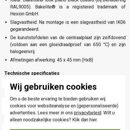
RAL9005). Bakelite® is a registered trademark of
Hexion GmbH.
Slagvastheid: Na montage is een slagvastheid van IK06
gegarandeerd.
De kunststofdelen van de centraalplaat zijn zelfdovend
(voldoen aan een gloeidraadproef van 650 °C) en zijn
halogeenvrij.
Afmetingen afwerking: 45 x 45 mm (HxB)
Technische specificaties
Specificatie
Waarde
Wij gebruiken cookies
Kleur
Zwart
Om u de beste ervaring te bieden gebruiken wij
Breedte
45 Millimeter
cookies voor websiteanalyse en (gepersonaliseerde)
(mm)
advertenties. Lees meer in ons
privacybeleid
. Wilt u
Model
Draaiknop
alleen noodzakelijke cookies? Klik dan
hier
.
Halogeenvrij
Ja