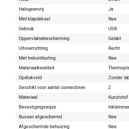
Halogeenvrij
Ja
Met klapdeksel
Nee
Gebruik
USB
Oppervlaktebescherming
Gelakt
Uitvoerrichting
Recht
Met trekontlasting
Nee
Materiaalkwaliteit
Thermopla
Opdrukveld
Zonder la
Geschikt voor aantal connectoren
2
Materiaal
Kunststof
Bevestigingswijze
Inklemmen
Bussen afgeschermd
Nee
Afgeschermde behuizing
Nee