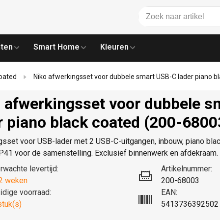
ten
Smart Home
Kleuren
coated
Niko afwerkingsset voor dubbele smart USB-C lader piano b
 afwerkingsset voor dubbele 
r piano black coated (200-6800
sset voor USB-lader met 2 USB-C-uitgangen, inbouw, piano black
IP41 voor de samenstelling. Exclusief binnenwerk en afdekraam
rwachte levertijd:
Artikelnummer:
2 weken
200-68003
idige voorraad:
EAN:
stuk(s)
5413736392502