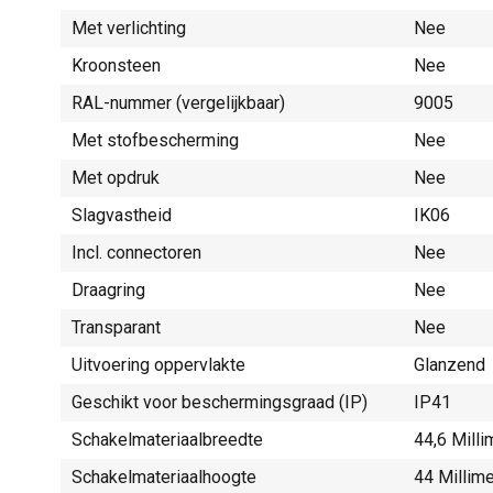
Met verlichting
Nee
Kroonsteen
Nee
RAL-nummer (vergelijkbaar)
9005
Met stofbescherming
Nee
Met opdruk
Nee
Slagvastheid
IK06
Incl. connectoren
Nee
Draagring
Nee
Transparant
Nee
Uitvoering oppervlakte
Glanzend
Geschikt voor beschermingsgraad (IP)
IP41
Schakelmateriaalbreedte
44,6 Mill
Schakelmateriaalhoogte
44 Millim