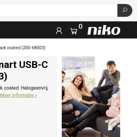
0
lack coated (200-68003)
smart USB-C
3)
 coated. Halogeenvrij,
.
Meer informatie »