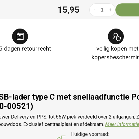
15,95
-
+
5 dagen retourrecht
veilig kopen met
kopersbeschermi
SB-lader type C met snellaadfunctie P
20-00521)
er Delivery en PPS, tot 65W piek verdeeld over 2 uitgangen. 
bouwdoos. Exclusief centraalplaat en afdekraam.
Meer informatie
Huidige voorraad: