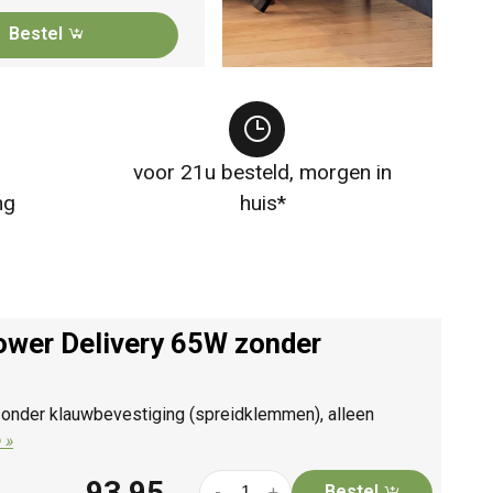
Bestel
voor 21u besteld, morgen in
ng
huis*
ower Delivery 65W zonder
Zonder klauwbevestiging (spreidklemmen), alleen
 »
93,95
Bestel
-
+