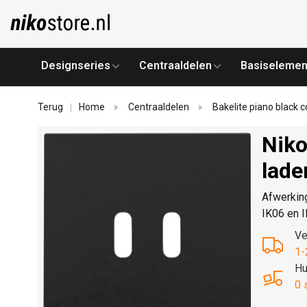
Designseries
Centraaldelen
Basiselemen
Terug
Home
Centraaldelen
Bakelite piano black 
|
Niko
lade
Afwerking
IK06 en 
Ve
1-
Hu
0 