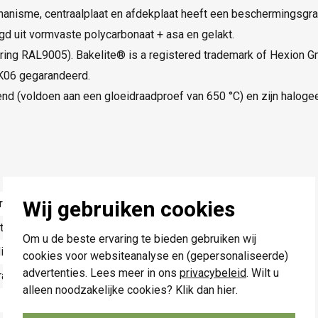
nisme, centraalplaat en afdekplaat heeft een beschermingsgra
igd uit vormvaste polycarbonaat + asa en gelakt.
ering RAL9005). Bakelite® is a registered trademark of Hexion 
IK06 gegarandeerd.
nd (voldoen aan een gloeidraadproef van 650 °C) en zijn halogeen
Wij gebruiken cookies
rde
t
Om u de beste ervaring te bieden gebruiken wij
illimeter (mm)
cookies voor websiteanalyse en (gepersonaliseerde)
advertenties. Lees meer in ons
privacybeleid
. Wilt u
aalplaat
alleen noodzakelijke cookies? Klik dan
hier
.