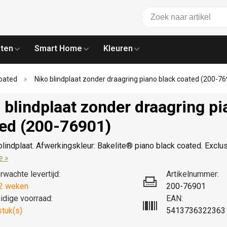
ten
Smart Home
Kleuren
coated
Niko blindplaat zonder draagring piano black coated (200-7
 blindplaat zonder draagring pi
ed (200-76901)
blindplaat. Afwerkingskleur: Bakelite® piano black coated. Exclus
e »
rwachte levertijd:
Artikelnummer:
2 weken
200-76901
idige voorraad:
EAN:
stuk(s)
5413736322363