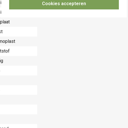
illimeter (mm)
Cookies accepteren
illimeter (mm)
plaat
kt
moplast
tstof
ig
n
5