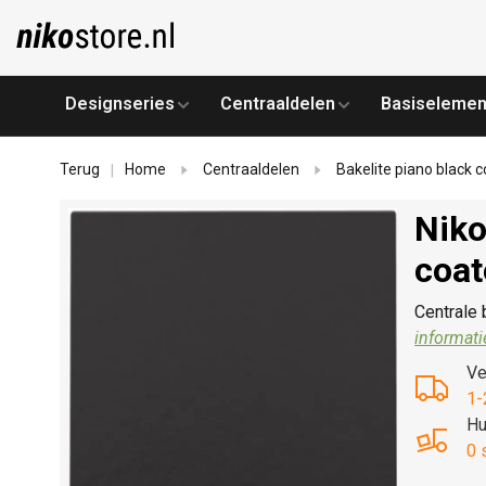
Designseries
Centraaldelen
Basiselemen
Terug
Home
Centraaldelen
Bakelite piano black 
|
Niko
coat
Centrale 
informati
Ve
1-
Hu
0 