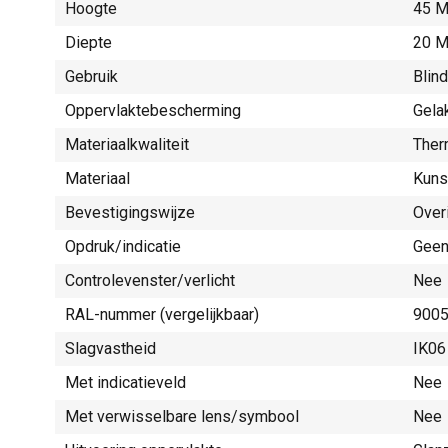
Hoogte
45 M
Diepte
20 M
Gebruik
Blind
Oppervlaktebescherming
Gela
Materiaalkwaliteit
Ther
Materiaal
Kuns
Bevestigingswijze
Over
Opdruk/indicatie
Gee
Controlevenster/verlicht
Nee
RAL-nummer (vergelijkbaar)
900
Slagvastheid
IK06
Met indicatieveld
Nee
Met verwisselbare lens/symbool
Nee