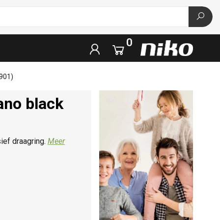
0
6901)
ano black
ief draagring.
Meer