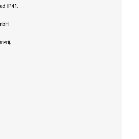
ad IP41.
GmbH.
vrij.