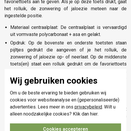
favoriettoets aan te geven. Als je op deze toets drukt, gaat
het rolluik, de zonwering of jaloezie meteen naar de
ingestelde positie.
Materiaal centraalplaat: De centraalplaat is vervaardigd
uit vormvaste polycarbonaat + asa en gelakt.
Opdruk: Op de bovenste en onderste toetsten staan
pijltjes gedrukt die aangeven of je het rolluik, de
zonwering of jaloezie op- of neerlaat. Op de middenste
toets(en) staat een rolluik gedrukt om de favoriettoets
aan te geven. Als je op deze toets drukt, gaat het rolluik,
de zonwering of jaloezie meteen naar de ingestelde
Wij gebruiken cookies
positie.
Om u de beste ervaring te bieden gebruiken wij
Kleur: blue grey gelakt (bij benadering NCS S 8005 -
cookies voor websiteanalyse en (gepersonaliseerde)
R80B, RAL 240 30 05)
advertenties. Lees meer in ons
privacybeleid
. Wilt u
Brandveiligheid: de kunststofdelen van de centraalplaat
alleen noodzakelijke cookies? Klik dan
hier
.
zijn zelfdovend (voldoen aan een gloeidraadproef van
650 °C) en zijn halogeenvrij
Cookies accepteren