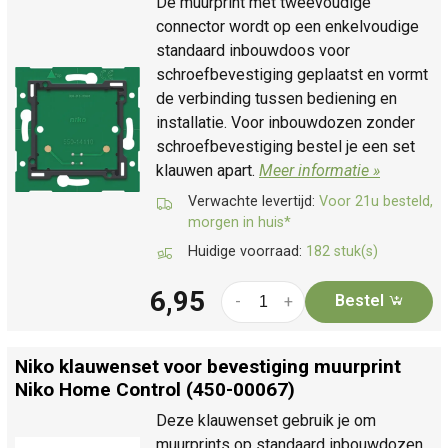
De muurprint met tweevoudige
connector wordt op een enkelvoudige
standaard inbouwdoos voor
schroefbevestiging geplaatst en vormt
de verbinding tussen bediening en
installatie. Voor inbouwdozen zonder
schroefbevestiging bestel je een set
klauwen apart.
Meer informatie »
Verwachte levertijd:
Voor 21u besteld,
morgen in huis*
Huidige voorraad:
182 stuk(s)
6,95
Bestel
-
+
Niko klauwenset voor bevestiging muurprint
Niko Home Control (450-00067)
Deze klauwenset gebruik je om
muurprints op standaard inbouwdozen