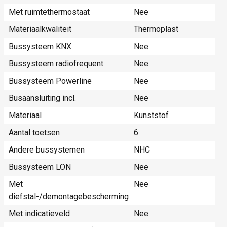
Met ruimtethermostaat
Nee
Materiaalkwaliteit
Thermoplast
Bussysteem KNX
Nee
Bussysteem radiofrequent
Nee
Bussysteem Powerline
Nee
Busaansluiting incl.
Nee
Materiaal
Kunststof
Aantal toetsen
6
Andere bussystemen
NHC
Bussysteem LON
Nee
Met
Nee
diefstal-/demontagebescherming
Met indicatieveld
Nee