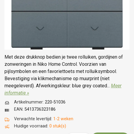
Met deze drukknop bedien je twee rolluiken, gordijnen of
zonweringen in Niko Home Control. Voorzien van
pijlsymbolen en een favoriettoets met rolluiksymbool.
Bevestiging via klikmechanisme op muurprint (niet
meegeleverd). Afwerkingskleur: blue grey coated...
Meer
informatie »
Artikelnummer:
220-51036
EAN:
5413736323186
Verwachte levertijd:
1-2 weken
Huidige voorraad:
0 stuk(s)