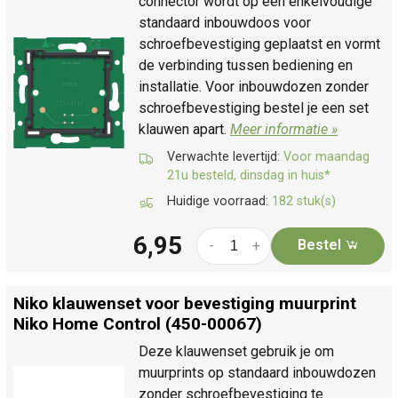
connector wordt op een enkelvoudige
standaard inbouwdoos voor
schroefbevestiging geplaatst en vormt
de verbinding tussen bediening en
installatie. Voor inbouwdozen zonder
schroefbevestiging bestel je een set
klauwen apart.
Meer informatie »
Verwachte levertijd:
Voor maandag
21u besteld, dinsdag in huis*
Huidige voorraad:
182 stuk(s)
6,95
Bestel
-
+
Niko klauwenset voor bevestiging muurprint
Niko Home Control (450-00067)
Deze klauwenset gebruik je om
muurprints op standaard inbouwdozen
zonder schroefbevestiging te