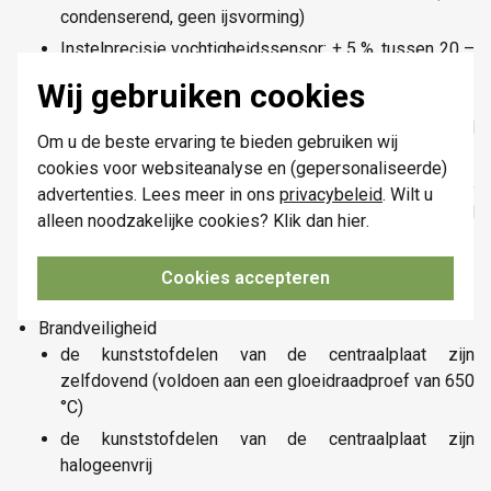
condenserend, geen ijsvorming)
Instelprecisie vochtigheidssensor: ± 5 %, tussen 20 –
80 % RV bij 25°C
Wij gebruiken cookies
Materiaal centraalplaat: De centraalplaat is vervaardigd
Om u de beste ervaring te bieden gebruiken wij
uit vormvaste polycarbonaat + asa en gelakt.
cookies voor websiteanalyse en (gepersonaliseerde)
Lens: De zes toetsen van de drukknop zijn aan de
advertenties. Lees meer in ons
privacybeleid
. Wilt u
buitenzijde uitgerust met een kleine amberkleurige led
alleen noodzakelijke cookies? Klik dan
hier
.
(1,5 x 1,5 mm) om de status van de actie aan te geven.
Kleur: blue grey gelakt (bij benadering NCS S 8005 -
Cookies accepteren
R80B, RAL 240 30 05)
Brandveiligheid
de kunststofdelen van de centraalplaat zijn
zelfdovend (voldoen aan een gloeidraadproef van 650
°C)
de kunststofdelen van de centraalplaat zijn
halogeenvrij