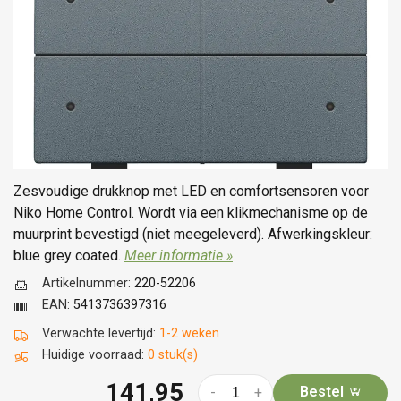
Zesvoudige drukknop met LED en comfortsensoren voor
Niko Home Control. Wordt via een klikmechanisme op de
muurprint bevestigd (niet meegeleverd). Afwerkingskleur:
blue grey coated.
Meer informatie »
Artikelnummer:
220-52206
EAN:
5413736397316
Verwachte levertijd:
1-2 weken
Huidige voorraad:
0 stuk(s)
141,95
Bestel
-
+