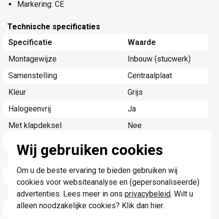
Markering: CE
Technische specificaties
Specificatie
Waarde
Montagewijze
Inbouw (stucwerk)
Samenstelling
Centraalplaat
Kleur
Grijs
Halogeenvrij
Ja
Met klapdeksel
Nee
Gebruik
Modular-Jack
Wij gebruiken cookies
Oppervlaktebescherming
Overig
Om u de beste ervaring te bieden gebruiken wij
Uitvoerrichting
Recht
cookies voor websiteanalyse en (gepersonaliseerde)
Materiaalkwaliteit
Overig
advertenties. Lees meer in ons
privacybeleid
. Wilt u
alleen noodzakelijke cookies? Klik dan
hier
.
Opdrukveld
Zonder label