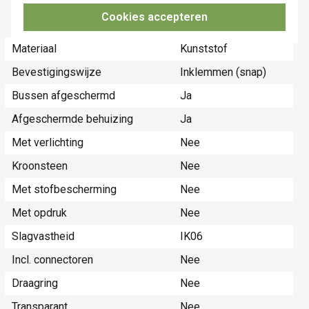
Geschikt voor aantal
2
Cookies accepteren
connectoren
Materiaal
Kunststof
Bevestigingswijze
Inklemmen (snap)
Bussen afgeschermd
Ja
Afgeschermde behuizing
Ja
Met verlichting
Nee
Kroonsteen
Nee
Met stofbescherming
Nee
Met opdruk
Nee
Slagvastheid
IK06
Incl. connectoren
Nee
Draagring
Nee
Transparant
Nee