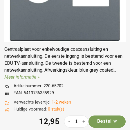
Centraalplaat voor enkelvoudige coaxaansluiting en
netwerkaansluiting. De eerste ingang is bestemd voor een
EDU TV-aansluiting. De tweede is bestemd voor een
netwerkaansluiting. Afwerkingskleur: blue grey coated...
Meer informatie »
Artikelnummer:
220-65702
EAN:
5413736335929
Verwachte levertijd:
1-2 weken
Huidige voorraad:
0 stuk(s)
12,95
Bestel
-
+