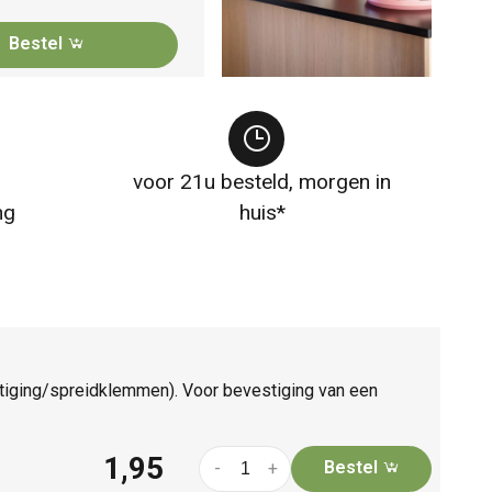
Bestel
voor 21u besteld, morgen in
ng
huis*
stiging/spreidklemmen). Voor bevestiging van een
1,95
Bestel
-
+