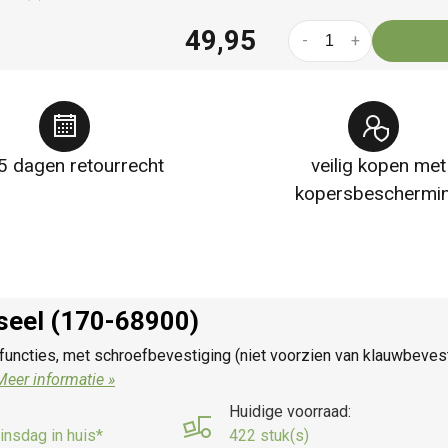
49,95
-
+
5 dagen retourrecht
veilig kopen met
kopersbeschermi
rseel (170-68900)
functies, met schroefbevestiging (niet voorzien van klauwbeve
Meer informatie »
Huidige voorraad:
insdag in huis*
422 stuk(s)