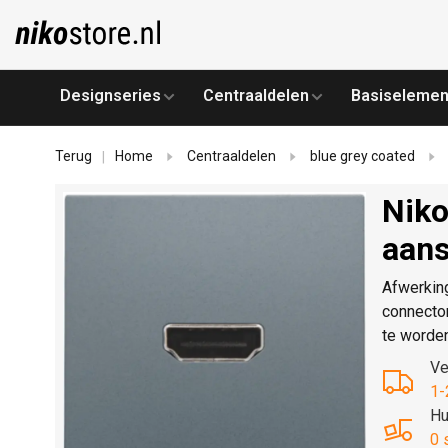
Designseries
Centraaldelen
Basiselemen
Terug
Home
Centraaldelen
blue grey coated
|
Niko
aans
Afwerkin
connecto
te worde
Ve
1-
Hu
0 