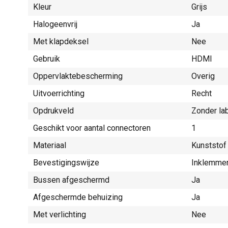
Kleur
Grijs
Halogeenvrij
Ja
Met klapdeksel
Nee
Gebruik
HDMI
Oppervlaktebescherming
Overig
Uitvoerrichting
Recht
Opdrukveld
Zonder la
Geschikt voor aantal connectoren
1
Materiaal
Kunststof
Bevestigingswijze
Inklemmen
Bussen afgeschermd
Ja
Afgeschermde behuizing
Ja
Met verlichting
Nee