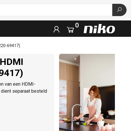
0
(220-69417)
 HDMI
69417)
ien van een HDMI-
dient separaat besteld