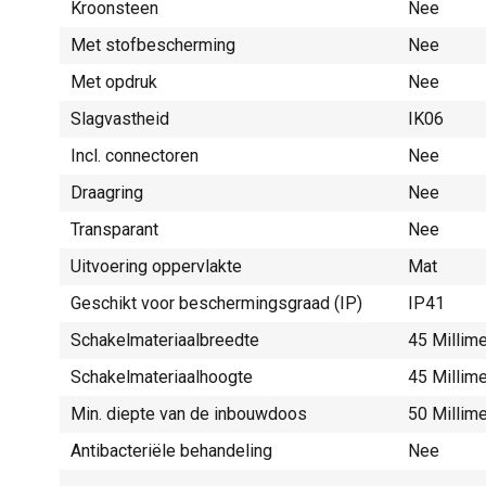
Kroonsteen
Nee
Met stofbescherming
Nee
Met opdruk
Nee
Slagvastheid
IK06
Incl. connectoren
Nee
Draagring
Nee
Transparant
Nee
Uitvoering oppervlakte
Mat
Geschikt voor beschermingsgraad (IP)
IP41
Schakelmateriaalbreedte
45 Millim
Schakelmateriaalhoogte
45 Millim
Min. diepte van de inbouwdoos
50 Millim
Antibacteriële behandeling
Nee