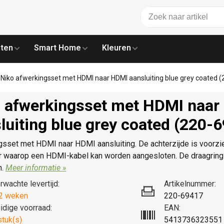
ten
Smart Home
Kleuren
Niko afwerkingsset met HDMI naar HDMI aansluiting blue grey coated 
 afwerkingsset met HDMI naar
luiting blue grey coated (220-
gsset met HDMI naar HDMI aansluiting. De achterzijde is voorz
r waarop een HDMI-kabel kan worden aangesloten. De draagring 
n.
Meer informatie »
rwachte levertijd:
Artikelnummer:
2 weken
220-69417
idige voorraad:
EAN:
stuk(s)
5413736323551