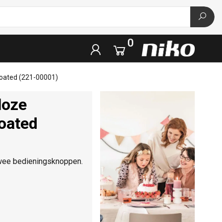
0
coated (221-00001)
loze
coated
twee bedieningsknoppen.