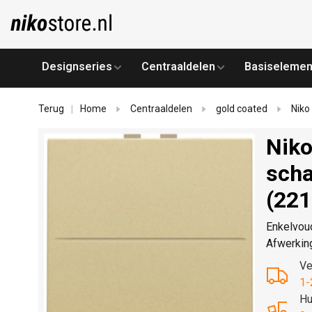
Designseries
Centraaldelen
Basiselemen
Terug
Home
Centraaldelen
gold coated
Niko
|
Niko
scha
(221
Enkelvou
Afwerking
Ve
1-
Hu