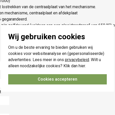
 1000)
lostrekken van de centraalplaat van het mechanisme.
n mechanisme, centraalplaat en afdekplaat
6 gegarandeerd.
 zijn zelfdovend (voldoen aan een gloeidraadproef van 650 °C) en
Wij gebruiken cookies
Om u de beste ervaring te bieden gebruiken wij
cookies voor websiteanalyse en (gepersonaliseerde)
advertenties. Lees meer in ons
privacybeleid
. Wilt u
alleen noodzakelijke cookies? Klik dan
hier
.
Cookies accepteren
t