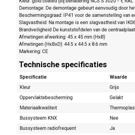
Kleur: gold coated (bij benadering NCS S 3020 - Y, RAL
Demontage: De demontage gebeurt eenvoudig door het 
Beschermingsgraad: IP41 voor de samenstelling van ee
Slagvastheid: Na montage is een slagvastheid van IK0
Brandveiligheid De kunststofdelen van de centraalplaat
Afmetingen afwerking: 45 x 45 mm (HxB)
Afmetingen (HxBxD): 44.5 x 44.5 x 8.6 mm
Markering: CE
Technische specificaties
Specificatie
Waarde
Kleur
Grijs
Oppervlaktebescherming
Gelakt
Materiaalkwaliteit
Thermoplas
Bussysteem KNX
Nee
Bussysteem radiofrequent
Ja