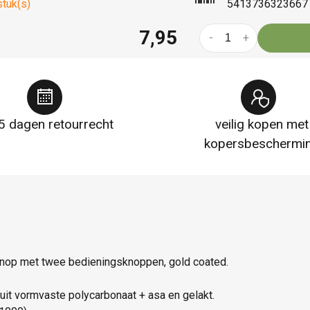
stuk(s)
5413736323667
7,95
-
+
5 dagen retourrecht
veilig kopen met
kopersbeschermi
knop met twee bedieningsknoppen, gold coated.
d uit vormvaste polycarbonaat + asa en gelakt.