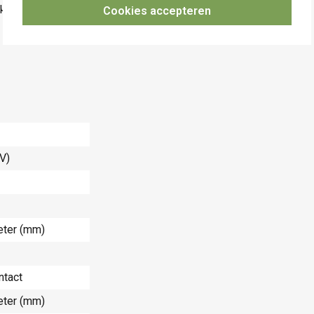
 µs
Cookies accepteren
(V)
eter (mm)
ntact
eter (mm)