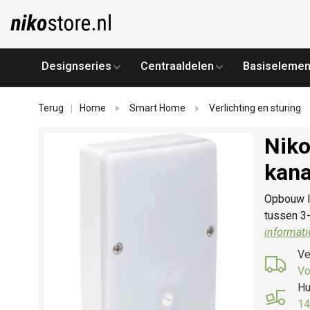
Designseries
Centraaldelen
Basiselemen
Terug
Home
Smart Home
Verlichting en sturing
|
Niko
kana
Opbouw I
tussen 3-
informati
Ve
Vo
Hu
14