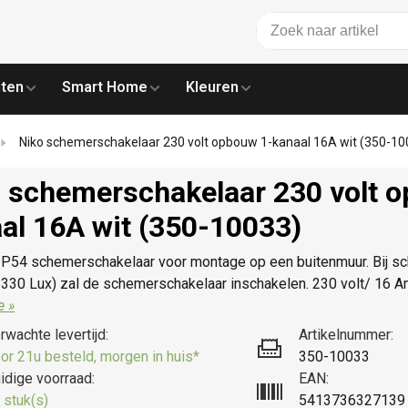
ten
Smart Home
Kleuren
Niko schemerschakelaar 230 volt opbouw 1-kanaal 16A wit (350-10
 schemerschakelaar 230 volt 
al 16A wit (350-10033)
P54 schemerschakelaar voor montage op een buitenmuur. Bij sch
330 Lux) zal de schemerschakelaar inschakelen. 230 volt/ 16 Am
e »
rwachte levertijd:
Artikelnummer:
or 21u besteld, morgen in huis*
350-10033
idige voorraad:
EAN:
 stuk(s)
5413736327139