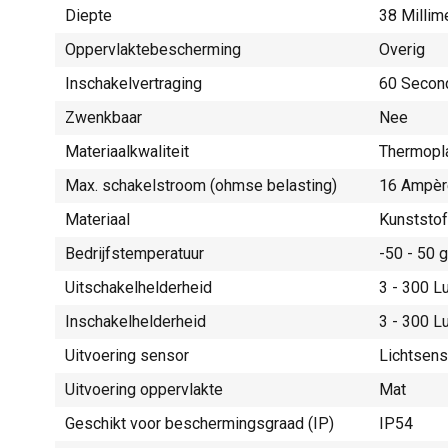
Diepte
38 Millim
Oppervlaktebescherming
Overig
Inschakelvertraging
60 Second
Zwenkbaar
Nee
Materiaalkwaliteit
Thermopl
Max. schakelstroom (ohmse belasting)
16 Ampèr
Materiaal
Kunststof
Bedrijfstemperatuur
-50 - 50 
Uitschakelhelderheid
3 - 300 L
Inschakelhelderheid
3 - 300 L
Uitvoering sensor
Lichtsen
Uitvoering oppervlakte
Mat
Geschikt voor beschermingsgraad (IP)
IP54