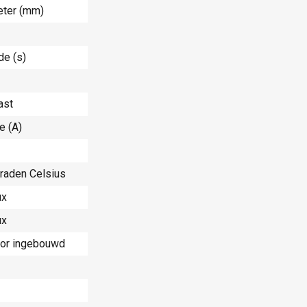
eter (mm)
e (s)
ast
e (A)
graden Celsius
ux
ux
sor ingebouwd