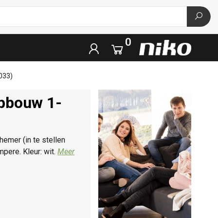
0
033)
opbouw 1-
emer (in te stellen
pere. Kleur: wit.
Meer