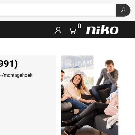
0
991)
nd-/montagehoek