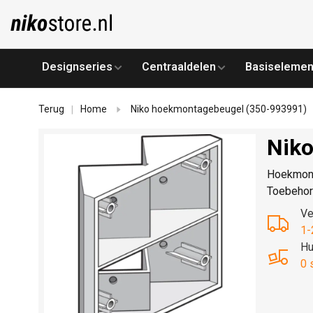
Designseries
Centraaldelen
Basiselemen
Terug
Home
Niko hoekmontagebeugel (350-993991)
|
Niko
Hoekmont
Toebehore
Ve
1-
Hu
0 