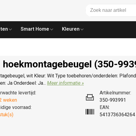
ten
Smart Home
Kleuren
 hoekmontagebeugel (350-993
agebeugel, wit Kleur: Wit Type toebehoren/onderdelen: Plafo
n: Ja Onderdeel: Ja...
Meer informatie »
rwachte levertijd:
Artikelnummer:
2 weken
350-993991
idige voorraad:
EAN:
stuk(s)
5413736364264