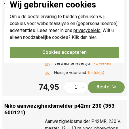
Wij gebruiken cookies
voor inbouwdoos wit (353-600111)
Vlakke PIR-bewegingsmelder voor
Om u de beste ervaring te bieden gebruiken wij
automatische lichtsturing op 230V.
cookies voor websiteanalyse en (gepersonaliseerde)
Geschikt voor standaard inbouwdoos,
advertenties. Lees meer in ons
privacybeleid
. Wilt u
met 1 kanaal, 360° detectie en bereik
alleen noodzakelijke cookies? Klik dan
hier
.
tot 12m. Instellingen wijzigen via de
Niko detector tool-app met 2-wegs
Cookies accepteren
Bluetooth®.
Meer informatie »
Verwachte levertijd:
1-2 weken
Huidige voorraad:
0 stuk(s)
74,95
Bestel
-
+
Niko aanwezigheidsmelder p42mr 230 (353-
600121)
Aanwezigheidsmelder P42MR, 230 V,
master, 12 – 13 m, voor inbouwdoos,