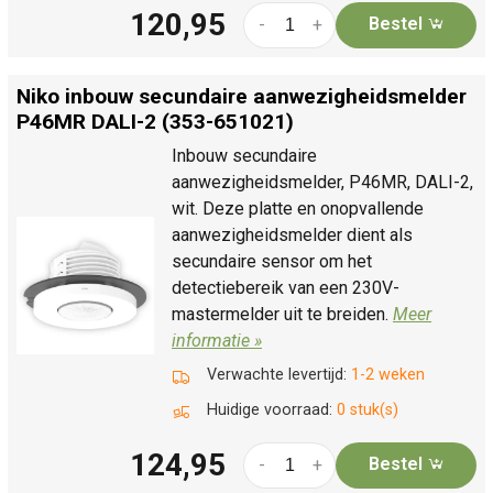
120,95
Bestel
-
+
Niko inbouw secundaire aanwezigheidsmelder
P46MR DALI-2 (353-651021)
Inbouw secundaire
aanwezigheidsmelder, P46MR, DALI-2,
wit. Deze platte en onopvallende
aanwezigheidsmelder dient als
secundaire sensor om het
detectiebereik van een 230V-
mastermelder uit te breiden.
Meer
informatie »
Verwachte levertijd:
1-2 weken
Huidige voorraad:
0 stuk(s)
124,95
Bestel
-
+