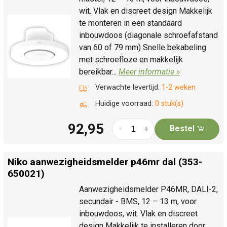
wit. Vlak en discreet design Makkelijk
te monteren in een standaard
inbouwdoos (diagonale schroefafstand
van 60 of 79 mm) Snelle bekabeling
met schroefloze en makkelijk
bereikbar...
Meer informatie »
Verwachte levertijd:
1-2 weken
Huidige voorraad:
0 stuk(s)
92,95
Bestel
-
+
Niko aanwezigheidsmelder p46mr dal (353-
650021)
Aanwezigheidsmelder P46MR, DALI-2,
secundair - BMS, 12 – 13 m, voor
inbouwdoos, wit. Vlak en discreet
design Makkelijk te installeren door