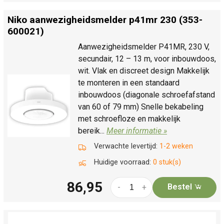
Niko aanwezigheidsmelder p41mr 230 (353-
600021)
Aanwezigheidsmelder P41MR, 230 V,
secundair, 12 – 13 m, voor inbouwdoos,
wit. Vlak en discreet design Makkelijk
te monteren in een standaard
inbouwdoos (diagonale schroefafstand
van 60 of 79 mm) Snelle bekabeling
met schroefloze en makkelijk
bereik...
Meer informatie »
Verwachte levertijd:
1-2 weken
Huidige voorraad:
0 stuk(s)
86,95
Bestel
-
+
Niko bewegingsmelder M42MR 230V 12-13m