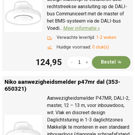
rechtstreekse aansluiting op de DALI-
bus Communiceert met de master of
het BMS-systeem via de DALI-bus
Voedi...
Meer informatie »
Verwachte levertijd:
1-2 weken
Huidige voorraad:
0 stuk(s)
124,95
Bestel
-
+
Niko aanwezigheidsmelder p47mr dal (353-
650321)
Aanwezigheidsmelder P47MR, DALI-2,
master, 12 – 13 m, voor inbouwdoos,
wit. Vlak en discreet design
Daglichtsturing in 1-3 daglichtzones
Makkelijk te monteren in een standaard
inbouwdoos (diagonale schroefafstand