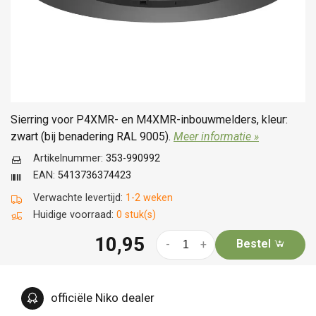
Sierring voor P4XMR- en M4XMR-inbouwmelders, kleur:
zwart (bij benadering RAL 9005).
Meer informatie »
Artikelnummer:
353-990992
EAN:
5413736374423
Verwachte levertijd:
1-2 weken
Huidige voorraad:
0 stuk(s)
10,95
Bestel
-
+
officiële Niko dealer