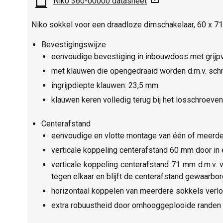
Niko 360-00000 datasheet
Niko sokkel voor een draadloze dimschakelaar, 60 x 7
Bevestigingswijze
eenvoudige bevestiging in inbouwdoos met grijp
met klauwen die opengedraaid worden d.m.v. sch
ingrijpdiepte klauwen: 23,5 mm
klauwen keren volledig terug bij het losschroeven
Centerafstand
eenvoudige en vlotte montage van één of meerdere
verticale koppeling centerafstand 60 mm door in
verticale koppeling centerafstand 71 mm d.m.v.
tegen elkaar en blijft de centerafstand gewaarbo
horizontaal koppelen van meerdere sokkels verlo
extra robuustheid door omhooggeplooide randen a