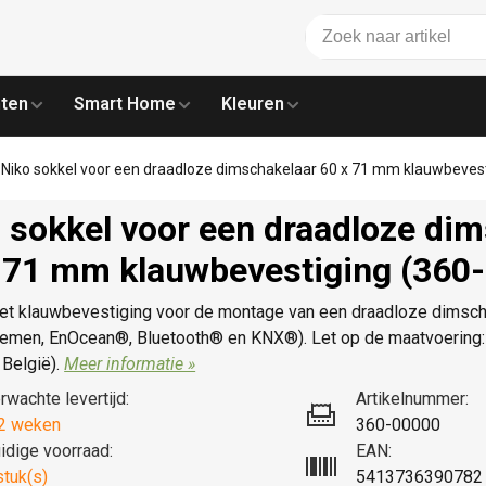
ten
Smart Home
Kleuren
Niko sokkel voor een draadloze dimschakelaar 60 x 71 mm klauwbeves
 sokkel voor een draadloze di
 71 mm klauwbevestiging (360
et klauwbevestiging voor de montage van een draadloze dimscha
emen, EnOcean®, Bluetooth® en KNX®). Let op de maatvoering: 
 België).
Meer informatie »
rwachte levertijd:
Artikelnummer:
2 weken
360-00000
idige voorraad:
EAN:
stuk(s)
5413736390782