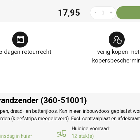
17,95
-
+
5 dagen retourrecht
veilig kopen met
kopersbeschermi
 wandzender (360-51001)
pen, draad- en batterijloos. Kan in een inbouwdoos geplaatst w
rden (kleefstrips meegeleverd). Excl. centraalplaat en afdekraa
Huidige voorraad:
insdag in huis*
12 stuk(s)