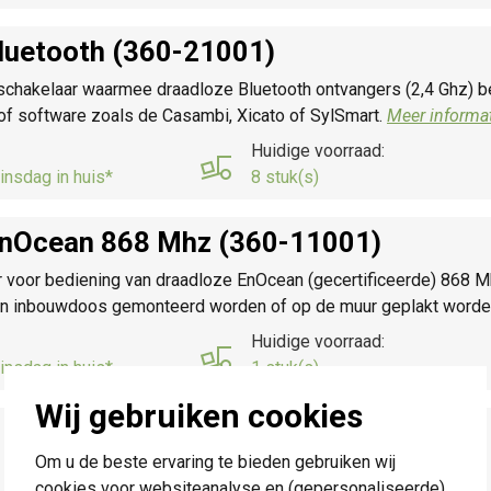
luetooth (360-21001)
imschakelaar waarmee draadloze Bluetooth ontvangers (2,4 Ghz)
of software zoals de Casambi, Xicato of SylSmart.
Meer informat
Huidige voorraad:
insdag in huis*
8 stuk(s)
EnOcean 868 Mhz (360-11001)
r voor bediening van draadloze EnOcean (gecertificeerde) 868 Mh
een inbouwdoos gemonteerd worden of op de muur geplakt worde
Huidige voorraad:
insdag in huis*
1 stuk(s)
Wij gebruiken cookies
Om u de beste ervaring te bieden gebruiken wij
cookies voor websiteanalyse en (gepersonaliseerde)