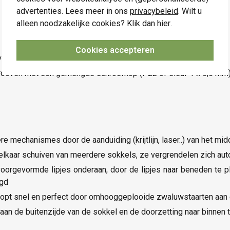
advertenties. Lees meer in ons
privacybeleid
. Wilt u
alleen noodzakelijke cookies? Klik dan
hier
.
1 mm, klauwbevestiging.
Cookies accepteren
vlakken
roeven met een gemengde schroefkop (Pz2 of sleuf 1 x 5,5 mm),
 mechanismes door de aanduiding (krijtlijn, laser..) van het mi
 elkaar schuiven van meerdere sokkels, ze vergrendelen zich au
 voorgevormde lipjes onderaan, door de lipjes naar beneden te
rgd
opt snel en perfect door omhooggeplooide zwaluwstaarten aan de
an de buitenzijde van de sokkel en de doorzetting naar binnen 