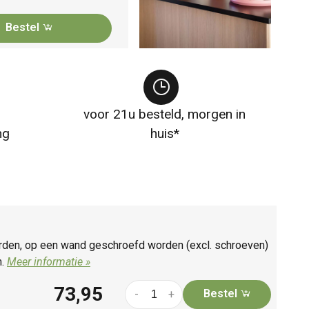
Bestel
voor 21u besteld, morgen in
ng
huis*
orden, op een wand geschroefd worden (excl. schroeven)
m.
Meer informatie »
73,95
Bestel
-
+