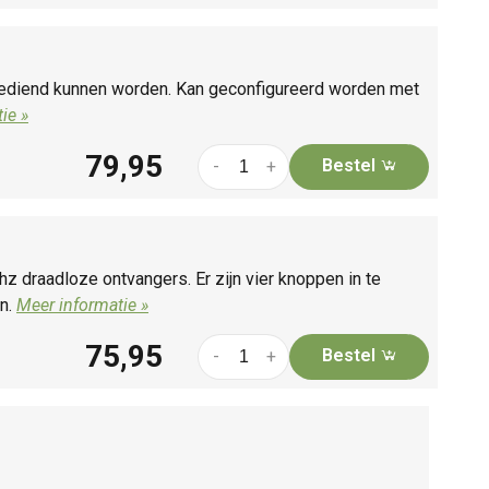
 bediend kunnen worden. Kan geconfigureerd worden met
ie »
79,95
Bestel
-
+
z draadloze ontvangers. Er zijn vier knoppen in te
n.
Meer informatie »
75,95
Bestel
-
+