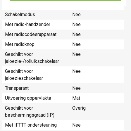
Druktoetsenmodus
Nee
Schakelmodus
Nee
Met radio-handzender
Nee
Met radiocodeerapparaat
Nee
Met radioknop
Nee
Geschikt voor
Nee
jaloezie-/rolluikschakelaar
Geschikt voor
Nee
jaloezieschakelaar
Transparant
Nee
Uitvoering oppervlakte
Mat
Geschikt voor
Overig
beschermingsgraad (IP)
Met IFTTT ondersteuning
Nee