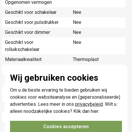
Opgenomen vermogen
Geschikt voor schakelaar
Nee
Geschikt voor pulsdrukker
Nee
Geschikt voor dimmer
Nee
Geschikt voor
Nee
rolluikschakelaar
Materiaalkwaliteit
Thermoplast
Materiaal
Kunststof
Wij gebruiken cookies
Bevestigingswijze
Overig
Radiofrequentie
0,87 Megahertz
Om u de beste ervaring te bieden gebruiken wij
(MHz)
cookies voor websiteanalyse en (gepersonaliseerde)
advertenties. Lees meer in ons
privacybeleid
. Wilt u
In behuizing
Ja
alleen noodzakelijke cookies? Klik dan
hier
.
In buisvoetbehuizing
Nee
Cookies accepteren
SMD-module/printplaat
Nee