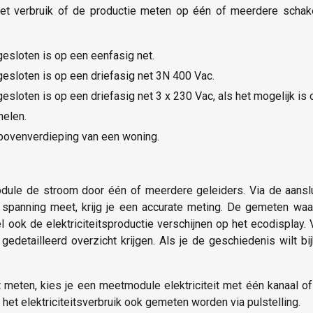
 het verbruik of de productie meten op één of meerdere schak
gesloten is op een eenfasig net.
gesloten is op een driefasig net 3N 400 Vac.
sloten is op een driefasig net 3 x 230 Vac, als het mogelijk is o
nelen.
 bovenverdieping van een woning.
ule de stroom door één of meerdere geleiders. Via de aans
 spanning meet, krijg je een accurate meting. De gemeten w
tueel ook de elektriciteitsproductie verschijnen op het ecodispl
detailleerd overzicht krijgen. Als je de geschiedenis wilt bij
t meten, kies je een meetmodule elektriciteit met één kanaal o
 het elektriciteitsverbruik ook gemeten worden via pulstelling.