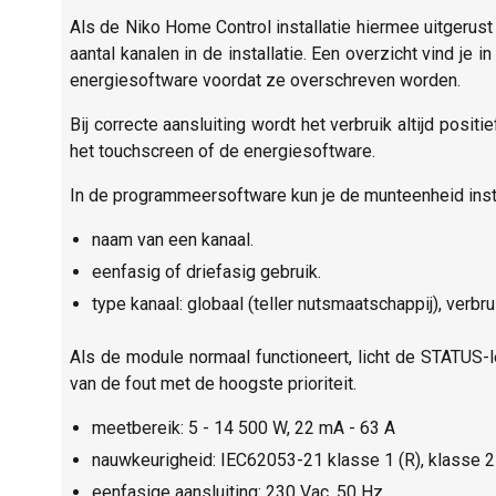
Als de Niko Home Control installatie hiermee uitgerus
aantal kanalen in de installatie. Een overzicht vind j
energiesoftware voordat ze overschreven worden.
Bij correcte aansluiting wordt het verbruik altijd posi
het touchscreen of de energiesoftware.
In de programmeersoftware kun je de munteenheid instel
naam van een kanaal.
eenfasig of driefasig gebruik.
type kanaal: globaal (teller nutsmaatschappij), verbru
Als de module normaal functioneert, licht de STATUS-
van de fout met de hoogste prioriteit.
meetbereik: 5 - 14 500 W, 22 mA - 63 A
nauwkeurigheid: IEC62053-21 klasse 1 (R), klasse 2
eenfasige aansluiting: 230 Vac, 50 Hz