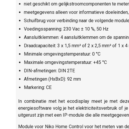
niet geschikt om gelijkstroomcomponenten te mete
meetgegevens alleen voor informatieve doeleinden, n
Schuifbrug voor verbinding naar de volgende module
Voedingsspanning: 230 Vac ± 10 %, 50 Hz
Aansluitklemmen: 4 aansluitklemmen om de spanning
Draadcapaciteit: 3 x 1,5 mm² of 2 x 2,5 mm² of 1 x 
Minimale omgevingstemperatuur: 0 °C
Maximale omgevingstemperatuur: +45 °C
DIN-afmetingen: DIN 2TE
Afmetingen (HxBxD): 92 mm
Markering: CE
In combinatie met het ecodisplay meet je met deze
energiesoftware volg je het elektriciteitsverbruik of j
uitgerust zijn met een IP-module die alle meetgegeven
Module voor Niko Home Control voor het meten van de e