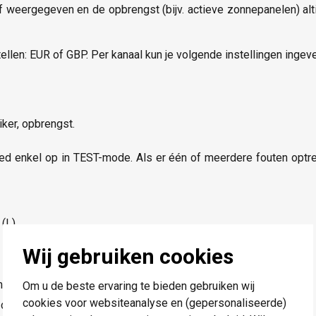
tief weergegeven en de opbrengst (bijv. actieve zonnepanelen) alti
len: EUR of GBP. Per kanaal kun je volgende instellingen ingeve
iker, opbrengst.
led enkel op in TEST-mode. Als er één of meerdere fouten optr
 (L)
Wij gebruiken cookies
² of 6 x 2,5 mm² of 9 x 1,5 mm²
Om u de beste ervaring te bieden gebruiken wij
cookies voor websiteanalyse en (gepersonaliseerde)
0 cm