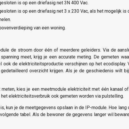
gesloten is op een driefasig net 3N 400 Vac.
sloten is op een driefasig net 3 x 230 Vac, als het mogelijk is o
nelen.
 bovenverdieping van een woning.
ule de stroom door één of meerdere geleiders. Via de aans
 spanning meet, krijg je een accurate meting. De gemeten w
tueel ook de elektriciteitsproductie verschijnen op het ecodispl
detailleerd overzicht krijgen. Als je de geschiedenis wilt bij
t meten, kies je een meetmodule elektriciteit met één kanaal o
 het elektriciteitsverbruik ook gemeten worden via pulstelling.
t is, kun je de meetgegevens opslaan in de IP-module. Hoe lan
e in volgende tabel. Als de bewoner de gegevens langer wil bew