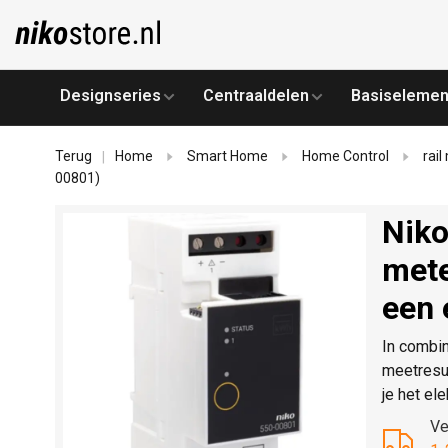
Designseries
Centraaldelen
Basiselemen
Terug
Home
Smart Home
Home Control
rai
|
00801)
Niko
mete
een 
In combin
meetresul
je het ele
Ve