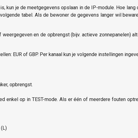
t is, kun je de meetgegevens opslaan in de IP-module. Hoe lan
e in volgende tabel. Als de bewoner de gegevens langer wil bew
tief weergegeven en de opbrengst (bijv. actieve zonnepanelen) alti
len: EUR of GBP. Per kanaal kun je volgende instellingen ingeve
iker, opbrengst.
led enkel op in TEST-mode. Als er één of meerdere fouten optr
 (L)