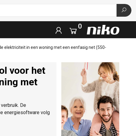
0
 elektriciteit in een woning met een eenfasig net (550-
l voor het
oning met
 verbruik. De
de energiesoftware volg