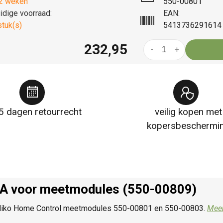
2 weken
550-00801
idige voorraad:
EAN:
stuk(s)
5413736291614
232,95
-
+
5 dagen retourrecht
veilig kopen met
kopersbeschermi
A voor meetmodules (550-00809)
e Niko Home Control meetmodules 550-00801 en 550-00803.
Meer