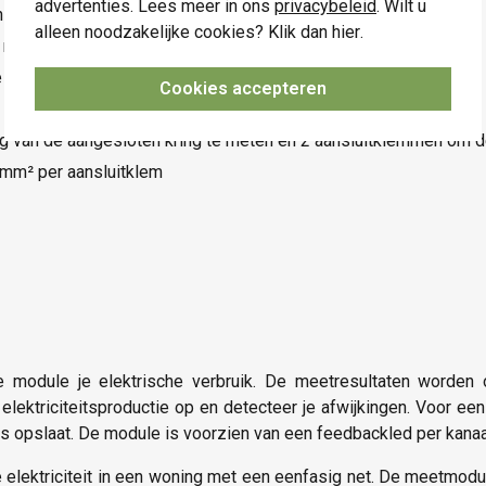
advertenties. Lees meer in ons
privacybeleid
. Wilt u
n
alleen noodzakelijke cookies? Klik dan
hier
.
iet geldig voor facturatie
 op de DIN-rail
Cookies accepteren
 van de aangesloten kring te meten en 2 aansluitklemmen om de
4 mm² per aansluitklem
 module je elektrische verbruik. De meetresultaten worden 
e elektriciteitsproductie op en detecteer je afwijkingen. Voor een
s opslaat. De module is voorzien van een feedbackled per kanaa
lektriciteit in een woning met een eenfasig net. De meetmodule 