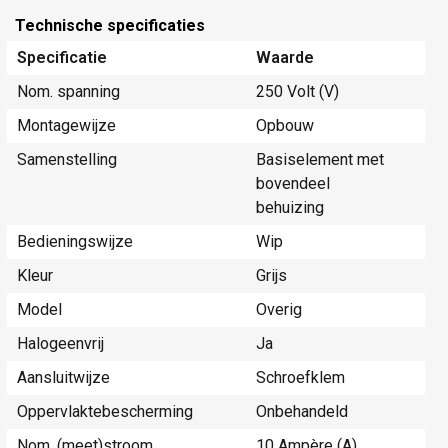
Technische specificaties
Specificatie
Waarde
Nom. spanning
250 Volt (V)
Montagewijze
Opbouw
Samenstelling
Basiselement met
bovendeel
behuizing
Bedieningswijze
Wip
Kleur
Grijs
Model
Overig
Halogeenvrij
Ja
Aansluitwijze
Schroefklem
Oppervlaktebescherming
Onbehandeld
Nom. (meet)stroom
10 Ampère (A)