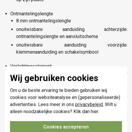
Ontmantelingslengte
8 mm ontmantelingslengte
onuitwisbare aanduiding achterzijde:
ontmantelingslengte en aansluitschema
onuitwisbare aanduiding voorzijde:
klemmenaanduiding en schakelsymbool
Verlichtingselement
de sokkel is voorzien van 2 rechthoekige nissen voor
Wij gebruiken cookies
een verlichtingselement
linkse nis (vooraanzicht): inklikken van
Om u de beste ervaring te bieden gebruiken wij
verlichtingselement met draadjes of automatisch
cookies voor websiteanalyse en (gepersonaliseerde)
verlichtingselement
advertenties. Lees meer in ons
privacybeleid
. Wilt u
achterzijde: ronde uitsparingen voor direct contact van
alleen noodzakelijke cookies? Klik dan
hier
.
het automatisch verlichtingselement met het
mechanisme
Cookies accepteren