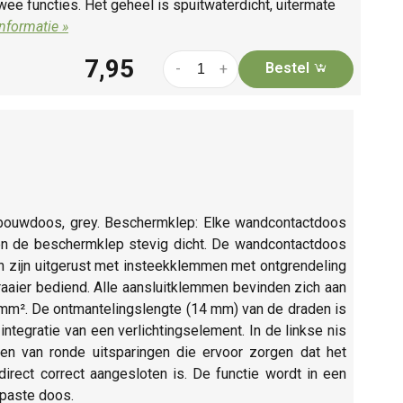
e functies. Het geheel is spuitwaterdicht, uitermate
nformatie »
7,95
Bestel
-
+
opbouwdoos, grey. Beschermklep: Elke wandcontactdoos
en de beschermklep stevig dicht. De wandcontactdoos
 zijn uitgerust met insteekklemmen met ontgrendeling
aier bediend. Alle aansluitklemmen bevinden zich aan
4 mm². De ontmantelingslengte (14 mm) van de draden is
tegratie van een verlichtingselement. In de linkse nis
ien van ronde uitsparingen die ervoor zorgen dat het
irect correct aangesloten is. De functie wordt in een
epaste doos.