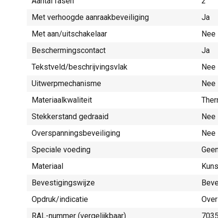
Aantal fasen
2
Met verhoogde aanraakbeveiliging
Ja
Met aan/uitschakelaar
Nee
Beschermingscontact
Ja
Tekstveld/beschrijvingsvlak
Nee
Uitwerpmechanisme
Nee
Materiaalkwaliteit
Ther
Stekkerstand gedraaid
Nee
Overspanningsbeveiliging
Nee
Speciale voeding
Geen
Materiaal
Kuns
Bevestigingswijze
Beve
Opdruk/indicatie
Over
RAL-nummer (vergelijkbaar)
703