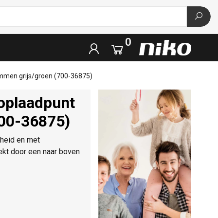
0
emmen grijs/groen (700-36875)
oplaadpunt
700-36875)
gheid en met
ekt door een naar boven