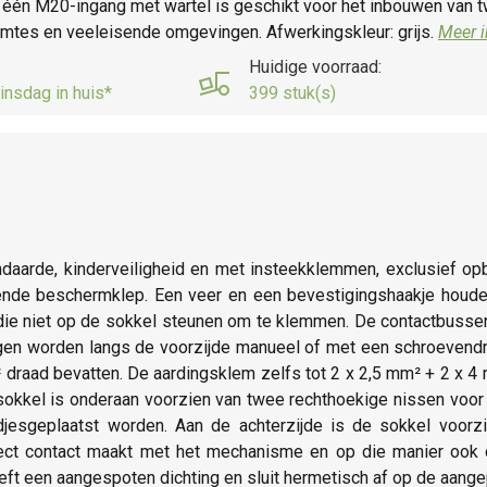
én M20-ingang met wartel is geschikt voor het inbouwen van twe
uimtes en veeleisende omgevingen. Afwerkingskleur: grijs.
Meer i
Huidige voorraad:
insdag in huis*
399 stuk(s)
ndaarde, kinderveiligheid en met insteekklemmen, exclusief 
rende beschermklep. Een veer en een bevestigingshaakje houd
die niet op de sokkel steunen om te klemmen. De contactbussen
gen worden langs de voorzijde manueel of met een schroevendra
 draad bevatten. De aardingsklem zelfs tot 2 x 2,5 mm² + 2 x 
okkel is onderaan voorzien van twee rechthoekige nissen voor in
djesgeplaatst worden. Aan de achterzijde is de sokkel voorz
irect contact maakt met het mechanisme en op die manier ook d
ft een aangespoten dichting en sluit hermetisch af op de aang