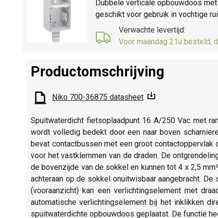
Dubbele verticale opbouwdoos met é
geschikt voor gebruik in vochtige r
Verwachte levertijd:
Voor maandag 21u besteld, d
Productomschrijving
Niko 700-36875 datasheet
Spuitwaterdicht fietsoplaadpunt 16 A/250 Vac met ra
wordt volledig bedekt door een naar boven scharnie
bevat contactbussen met een groot contactoppervlak 
voor het vastklemmen van de draden. De ontgrendelin
de bovenzijde van de sokkel en kunnen tot 4 x 2,5 mm²
achteraan op de sokkel onuitwisbaar aangebracht. De s
(vooraanzicht) kan een verlichtingselement met draa
automatische verlichtingselement bij het inklikken d
spuitwaterdichte opbouwdoos geplaatst. De functie hee