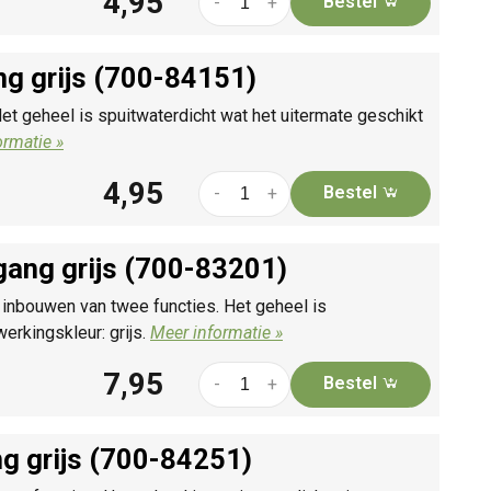
4,95
Bestel
-
+
g grijs (700-84151)
 geheel is spuitwaterdicht wat het uitermate geschikt
ormatie »
4,95
Bestel
-
+
gang grijs (700-83201)
inbouwen van twee functies. Het geheel is
erkingskleur: grijs.
Meer informatie »
7,95
Bestel
-
+
g grijs (700-84251)