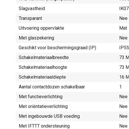
Slagvastheid
IK07
Transparant
Nee
Uitvoering oppervlakte
Mat
Met glaszekering
Nee
Geschikt voor beschermingsgraad (IP)
IP55
Schakelmateriaalbreedte
73 M
Schakelmateriaalhoogte
73 M
Schakelmateriaaldiepte
16 M
Aantal contactdozen schakelbaar
1
Met functieverlichting
Nee
Met oriëntatieverlichting
Nee
Met ingebouwde USB voeding
Nee
Met IFTTT ondersteuning
Nee