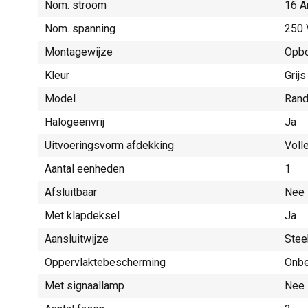
Nom. stroom
16 A
Nom. spanning
250 
Montagewijze
Opb
Kleur
Grijs
Model
Rand
Halogeenvrij
Ja
Uitvoeringsvorm afdekking
Voll
Aantal eenheden
1
Afsluitbaar
Nee
Met klapdeksel
Ja
Aansluitwijze
Stee
Oppervlaktebescherming
Onbe
Met signaallamp
Nee