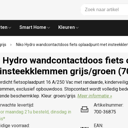
ten
Smart Home
Kleuren
rijs
Niko Hydro wandcontactdoos fiets oplaadpunt met insteekkl
 Hydro wandcontactdoos fiets 
insteekklemmen grijs/
groen (
rdicht fietsoplaadpunt 16 A/250 Vac met randaarde, kinderveili
lemmen, exclusief opbouwdoos. Stopcontact wordt volledig bed
ende beschermklep. Kleur: groen/grijs.
Meer informatie »
rwachte levertijd:
Artikelnummer:
or maandag 21u besteld, dinsdag in
700-36875
is*
idige voorraad:
EAN: