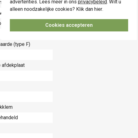
advertenties. Lees meer in ons
privacybeleid
. Wilt u
mpère (A)
alleen noodzakelijke cookies? Klik dan
hier
.
Volt (V)
ouw
Cookies accepteren
aarde (type F)
e afdekplaat
kklem
handeld