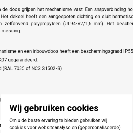
in de doos grijpen het mechanisme vast. Een snapverbinding ho
. Het deksel heeft een aangespoten dichting en sluit hermeti
j en zelfdovend polypropyleen (UL94-V2/1,6 mm). Het besch
e messing.
hanisme en een inbouwdoos heeft een beschermingsgraad IP55
IK07 gegarandeerd.
urd (RAL 7035 of NCS S1502-B).
Niko Hydro
serie.
Wij gebruiken cookies
Om u de beste ervaring te bieden gebruiken wij
rde
cookies voor websiteanalyse en (gepersonaliseerde)