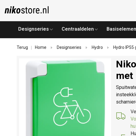
Designseries
Centraaldelen
Basiselemen
Terug
Home
Designseries
Hydro
Hydro IP55 g
|
Niko
met 
Spuitwate
insteekk
scharnier
Ve
Vo
hu
Hu