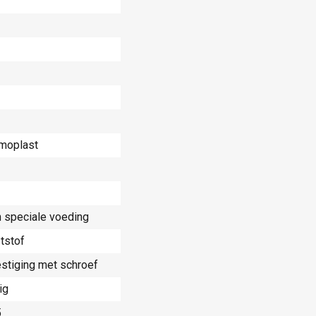
moplast
 speciale voeding
tstof
stiging met schroef
ig
5