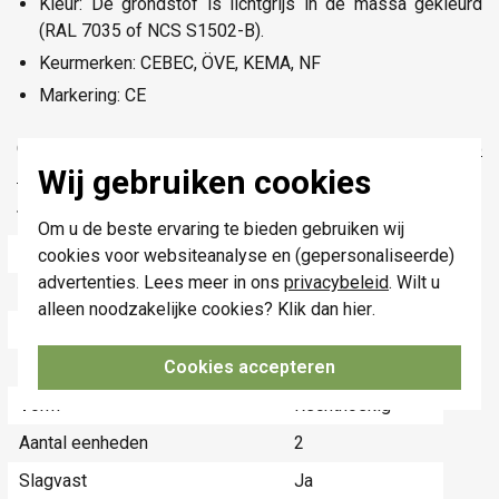
Kleur: De grondstof is lichtgrijs in de massa gekleurd
(RAL 7035 of NCS S1502-B).
Keurmerken: CEBEC, ÖVE, KEMA, NF
Markering: CE
Onderdeel van de waterdichte en IP55-gecertificeerde
Niko
Wij gebruiken cookies
Hydro
serie.
Technische specificaties
Om u de beste ervaring te bieden gebruiken wij
Specificatie
Waarde
cookies voor websiteanalyse en (gepersonaliseerde)
advertenties. Lees meer in ons
privacybeleid
. Wilt u
Samenstelling
Opbouwbak
alleen noodzakelijke cookies? Klik dan
hier
.
Kleur
Grijs
Cookies accepteren
Halogeenvrij
Ja
Vorm
Rechthoekig
Aantal eenheden
2
Slagvast
Ja