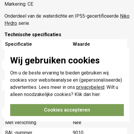
Markering: CE
Onderdeel van de waterdichte en IP55-gecertificeerde
Niko
Hydro
serie.
Technische specificaties
Specificatie
Waarde
Kleur
Wit
Wij gebruiken cookies
Halogeenvrij
Ja
Om u de beste ervaring te bieden gebruiken wij
Oppervlaktebescherming
Gelakt
cookies voor websiteanalyse en (gepersonaliseerde)
Schakelfunctie
Geen
advertenties. Lees meer in ons
privacybeleid
. Wilt u
alleen noodzakelijke cookies? Klik dan
hier
.
Materiaalkwaliteit
Roestvaststaal ( RVS
)
Cookies accepteren
Materiaal
Metaal
Met verlichting
Nee
RAL-nummer
9010