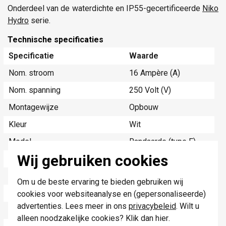
Onderdeel van de waterdichte en IP55-gecertificeerde
Niko
Hydro
serie.
Technische specificaties
Specificatie
Waarde
Nom. stroom
16 Ampère (A)
Nom. spanning
250 Volt (V)
Montagewijze
Opbouw
Kleur
Wit
Model
Randaarde (type F)
Wij gebruiken cookies
Halogeenvrij
Ja
Uitvoeringsvorm afdekking
Volle afdekplaat
Om u de beste ervaring te bieden gebruiken wij
Aantal eenheden
2
cookies voor websiteanalyse en (gepersonaliseerde)
advertenties. Lees meer in ons
privacybeleid
. Wilt u
Afsluitbaar
Nee
alleen noodzakelijke cookies? Klik dan
hier
.