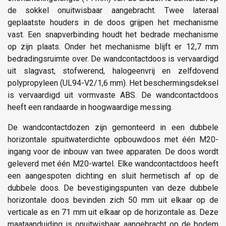
de sokkel onuitwisbaar aangebracht. Twee lateraal
geplaatste houders in de doos grijpen het mechanisme
vast. Een snapverbinding houdt het bedrade mechanisme
op zijn plaats. Onder het mechanisme blijft er 12,7 mm
bedradingsruimte over. De wandcontactdoos is vervaardigd
uit slagvast, stofwerend, halogeenvrij en zelfdovend
polypropyleen (UL94-V2/1,6 mm). Het beschermingsdeksel
is vervaardigd uit vormvaste ABS. De wandcontactdoos
heeft een randaarde in hoogwaardige messing.
De wandcontactdozen zijn gemonteerd in een dubbele
horizontale spuitwaterdichte opbouwdoos met één M20-
ingang voor de inbouw van twee apparaten. De doos wordt
geleverd met één M20-wartel. Elke wandcontactdoos heeft
een aangespoten dichting en sluit hermetisch af op de
dubbele doos. De bevestigingspunten van deze dubbele
horizontale doos bevinden zich 50 mm uit elkaar op de
verticale as en 71 mm uit elkaar op de horizontale as. Deze
maataanduiding is onuitwisbaar aangebracht op de bodem