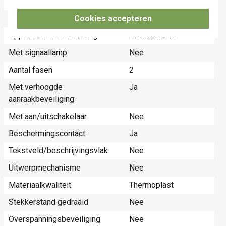
Met klapdeksel
Ja
Cookies accepteren
Aansluitwijze
Schroefklem
Oppervlaktebescherming
Onbehandeld
Met signaallamp
Nee
Aantal fasen
2
Met verhoogde
Ja
aanraakbeveiliging
Met aan/uitschakelaar
Nee
Beschermingscontact
Ja
Tekstveld/beschrijvingsvlak
Nee
Uitwerpmechanisme
Nee
Materiaalkwaliteit
Thermoplast
Stekkerstand gedraaid
Nee
Overspanningsbeveiliging
Nee