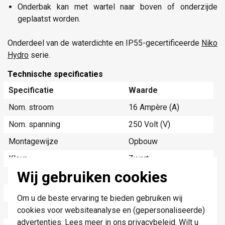
Onderbak kan met wartel naar boven of onderzijde
geplaatst worden.
Onderdeel van de waterdichte en IP55-gecertificeerde
Niko
Hydro
serie.
Technische specificaties
Specificatie
Waarde
Nom. stroom
16 Ampère (A)
Nom. spanning
250 Volt (V)
Montagewijze
Opbouw
Kleur
Zwart
Wij gebruiken cookies
Model
Randaarde (type F)
Halogeenvrij
Ja
Om u de beste ervaring te bieden gebruiken wij
Uitvoeringsvorm afdekking
Volle afdekplaat
cookies voor websiteanalyse en (gepersonaliseerde)
advertenties. Lees meer in ons
privacybeleid
. Wilt u