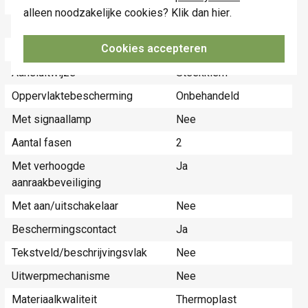
Aantal eenheden
2
alleen noodzakelijke cookies? Klik dan
hier
.
Afsluitbaar
Nee
Cookies accepteren
Met klapdeksel
Ja
Aansluitwijze
Steekklem
Oppervlaktebescherming
Onbehandeld
Met signaallamp
Nee
Aantal fasen
2
Met verhoogde
Ja
aanraakbeveiliging
Met aan/uitschakelaar
Nee
Beschermingscontact
Ja
Tekstveld/beschrijvingsvlak
Nee
Uitwerpmechanisme
Nee
Materiaalkwaliteit
Thermoplast