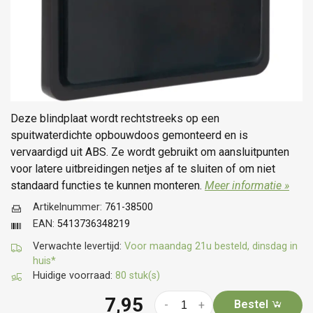
Deze blindplaat wordt rechtstreeks op een
spuitwaterdichte opbouwdoos gemonteerd en is
vervaardigd uit ABS. Ze wordt gebruikt om aansluitpunten
voor latere uitbreidingen netjes af te sluiten of om niet
standaard functies te kunnen monteren.
Meer informatie »
Artikelnummer:
761-38500
EAN:
5413736348219
Verwachte levertijd:
Voor maandag 21u besteld, dinsdag in
huis*
Huidige voorraad:
80 stuk(s)
7,95
Bestel
-
+