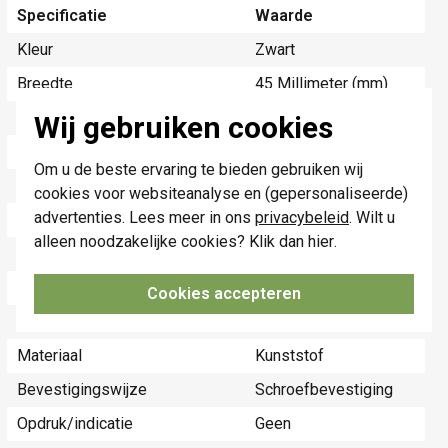
Specificatie
Waarde
Kleur
Zwart
Breedte
45 Millimeter (mm)
Model
Centraalplaat
Wij gebruiken cookies
Halogeenvrij
Ja
Om u de beste ervaring te bieden gebruiken wij
Hoogte
45 Millimeter (mm)
cookies voor websiteanalyse en (gepersonaliseerde)
advertenties. Lees meer in ons
privacybeleid
. Wilt u
Diepte
12 Millimeter (mm)
alleen noodzakelijke cookies? Klik dan
hier
.
Gebruik
Blindplaat
Oppervlaktebescherming
Overig
Cookies accepteren
Materiaalkwaliteit
Thermoplast
Materiaal
Kunststof
Bevestigingswijze
Schroefbevestiging
Opdruk/indicatie
Geen