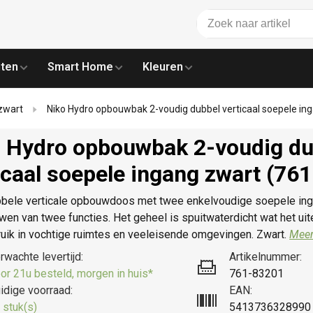
ten
Smart Home
Kleuren
zwart
Niko Hydro opbouwbak 2-voudig dubbel verticaal soepele in
 Hydro opbouwbak 2-voudig du
icaal soepele ingang zwart (76
bele verticale opbouwdoos met twee enkelvoudige soepele inga
wen van twee functies. Het geheel is spuitwaterdicht wat het ui
uik in vochtige ruimtes en veeleisende omgevingen. Zwart.
Meer
rwachte levertijd:
Artikelnummer:
or 21u besteld, morgen in huis*
761-83201
idige voorraad:
EAN:
 stuk(s)
5413736328990