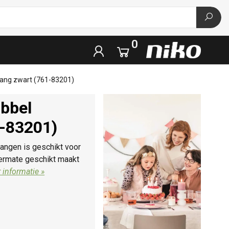
0
gang zwart (761-83201)
bbel
1-83201)
ngen is geschikt voor
termate geschikt maakt
 informatie »