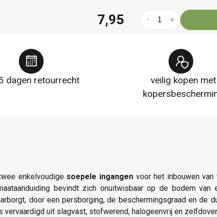
7,95
-
+
5 dagen retourrecht
veilig kopen met
kopersbeschermi
 twee enkelvoudige
soepele ingangen
voor het inbouwen van 
maataanduiding bevindt zich onuitwisbaar op de bodem van 
aarborgt, door een persborging, de beschermingsgraad en de du
vervaardigd uit slagvast, stofwerend, halogeenvrij en zelfdov