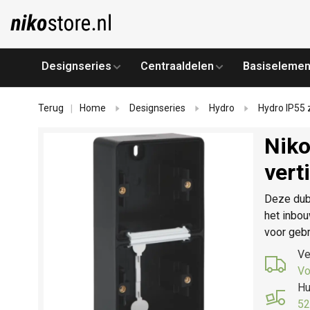
Designseries
Centraaldelen
Basiselemen
Terug
Home
Designseries
Hydro
Hydro IP55 
|
Niko
vert
Deze dub
het inbou
voor gebr
Ve
Vo
Hu
52