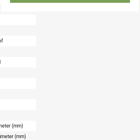
of
l
imeter (mm)
limeter (mm)