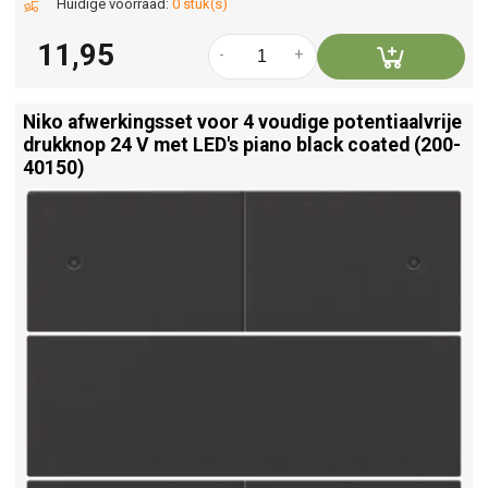
Huidige voorraad:
0 stuk(s)
11,95
-
+
Niko afwerkingsset voor 4 voudige potentiaalvrije
drukknop 24 V met LED's piano black coated (200-
40150)