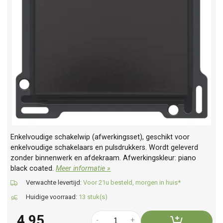
Enkelvoudige schakelwip (afwerkingsset), geschikt voor
enkelvoudige schakelaars en pulsdrukkers. Wordt geleverd
zonder binnenwerk en afdekraam. Afwerkingskleur: piano
black coated.
Meer informatie »
Verwachte levertijd:
Voor 21u besteld, morgen in huis*
Huidige voorraad:
13 stuk(s)
4,95
-
+