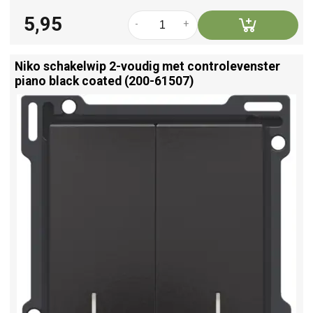
5,95
-
+
Niko schakelwip 2-voudig met controlevenster
piano black coated (200-61507)