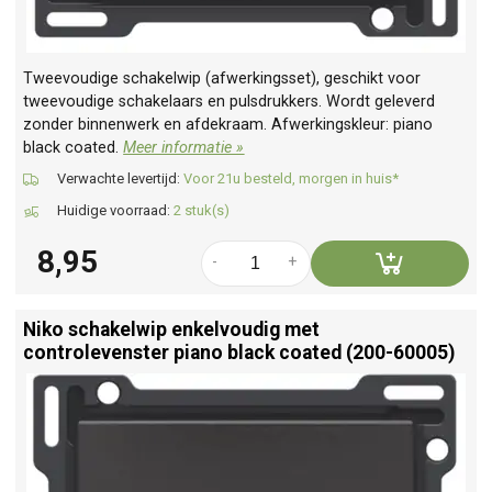
Tweevoudige schakelwip (afwerkingsset), geschikt voor
tweevoudige schakelaars en pulsdrukkers. Wordt geleverd
zonder binnenwerk en afdekraam. Afwerkingskleur: piano
black coated.
Meer informatie »
Verwachte levertijd:
Voor 21u besteld, morgen in huis*
Huidige voorraad:
2 stuk(s)
8,95
-
+
Niko schakelwip enkelvoudig met
controlevenster piano black coated (200-60005)