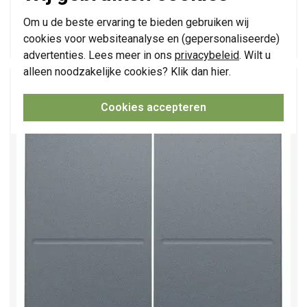
Huidige voorraad:
0 stuk(s)
Om u de beste ervaring te bieden gebruiken wij
17,95
cookies voor websiteanalyse en (gepersonaliseerde)
-
+
advertenties. Lees meer in ons
privacybeleid
. Wilt u
alleen noodzakelijke cookies? Klik dan
hier
.
Niko tweevoudige toets voor draadloze
wandzender blue grey coated (220-00060)
Cookies accepteren