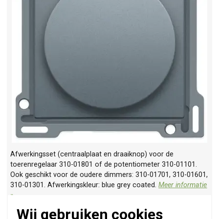
Afwerkingsset (centraalplaat en draaiknop) voor de
toerenregelaar 310-01801 of de potentiometer 310-01101.
Ook geschikt voor de oudere dimmers: 310-01701, 310-01601,
310-01301. Afwerkingskleur: blue grey coated.
Meer informatie
»
Verwachte levertijd:
1-2 weken
Wij gebruiken cookies