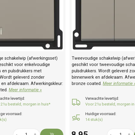
ge schakelwip (afwerkingsset)
Tweevoudige schakelwip (afwerk
eschikt voor enkelvoudige
geschikt voor tweevoudige scha
s en pulsdrukkers met
pulsdrukkers. Wordt geleverd z
. Wordt geleverd zonder
binnenwerk en afdekraam. Afwer
 en afdekraam. Afwerkingskleur:
bronze coated.
Meer informatie 
ted.
Meer informatie »
chte levertijd:
Verwachte levertijd:
 21u besteld, morgen in huis*
Voor 21u besteld, morgen in
ige voorraad:
Huidige voorraad:
k(s)
14 stuk(s)
8,95
-
+
-
+