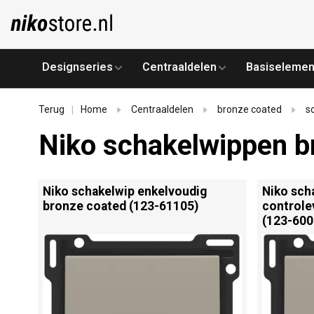
Designseries
Centraaldelen
Basiselemen
Terug
Home
Centraaldelen
bronze coated
s
|
Niko schakelwippen b
Niko schakelwip enkelvoudig
Niko sch
bronze coated (123-61105)
controle
(123-600