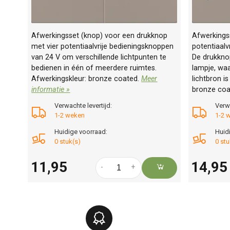
Afwerkingsset (knop) voor een drukknop
Afwerkings
met vier potentiaalvrije bedieningsknoppen
potentiaalv
van 24 V om verschillende lichtpunten te
De drukknop
bedienen in één of meerdere ruimtes.
lampje, waa
Afwerkingskleur: bronze coated.
Meer
lichtbron i
informatie »
bronze coa
Verwachte levertijd:
Verwa
1-2 weken
1-2 
Huidige voorraad:
Huid
0 stuk(s)
0 stu
11,95
14,95
-
+