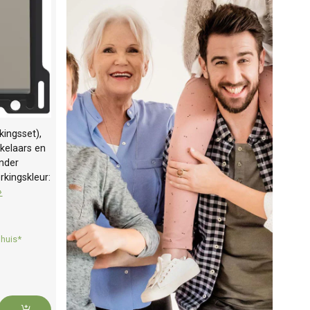
ingsset),
kelaars en
onder
kingskleur:
»
 huis*