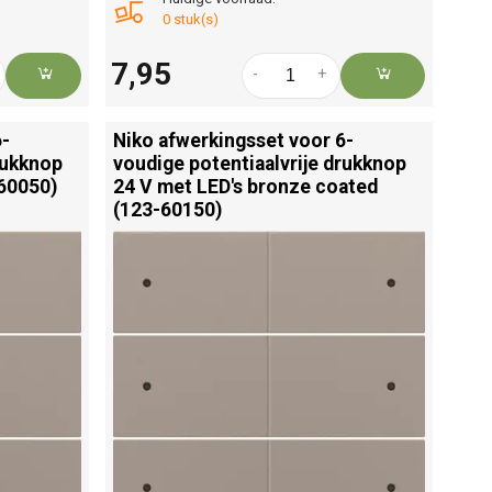
0 stuk(s)
7,95
-
+
6-
Niko afwerkingsset voor 6-
rukknop
voudige potentiaalvrije drukknop
60050)
24 V met LED's bronze coated
(123-60150)