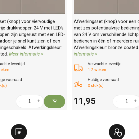
set (knop) voor viervoudige
Afwerkingsset (knop) voor een 
rije drukknoppen 24 V met LED's.
met zes potentiaalvrije bedieni
pen zijn uitgerust met een LED-
van 24 V om verschillende licht
rdoor je snel kunt zien of een
bedienen in één of meerdere ru
s ingeschakeld. Afwerkingskleur:
Afwerkingskleur: bronze coated
ted.
Meer informatie »
informatie »
chte levertijd:
Verwachte levertijd:
weken
1-2 weken
ige voorraad:
Huidige voorraad:
k(s)
0 stuk(s)
11,95
-
+
-
+