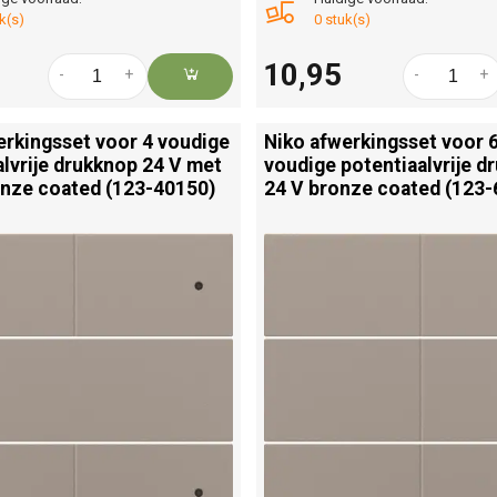
k(s)
0 stuk(s)
10,95
-
+
-
+
erkingsset voor 4 voudige
Niko afwerkingsset voor 
alvrije drukknop 24 V met
voudige potentiaalvrije d
onze coated (123-40150)
24 V bronze coated (123-