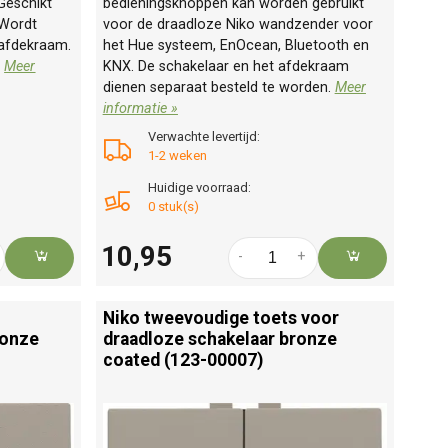
Geschikt
bedieningsknoppen kan worden gebruikt
 Wordt
voor de draadloze Niko wandzender voor
 afdekraam.
het Hue systeem, EnOcean, Bluetooth en
.
Meer
KNX. De schakelaar en het afdekraam
dienen separaat besteld te worden.
Meer
informatie »
Verwachte levertijd:
1-2 weken
Huidige voorraad:
0 stuk(s)
10,95
-
+
Niko tweevoudige toets voor
ronze
draadloze schakelaar bronze
coated (123-00007)