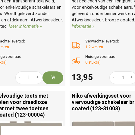
n een transparant tekstveld,
het bedienen van een lichtpunt. 
oor enkelvoudige schakelaars en
voor enkelvoudige schakelaars.
rs. Wordt geleverd zonder
geleverd zonder binnenwerk en
 en afdekraam. Afwerkingskleur:
Afwerkingskleur: bronze coated
ted.
Meer informatie »
informatie »
chte levertijd:
Verwachte levertijd:
weken
1-2 weken
ige voorraad:
Huidige voorraad:
k(s)
0 stuk(s)
13,95
-
+
-
+
elvoudige toets met
Niko afwerkingsset voor
olen voor draadloze
viervoudige schakelaar b
ar met twee toetsen
coated (123-31008)
oated (123-00004)