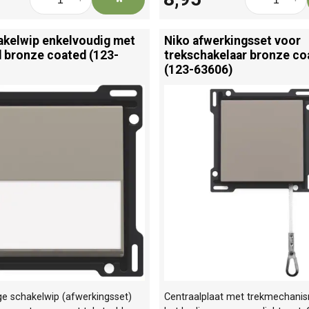
akelwip enkelvoudig met
Niko afwerkingsset voor
d bronze coated (123-
trekschakelaar bronze co
(123-63606)
ge schakelwip (afwerkingsset)
Centraalplaat met trekmechani