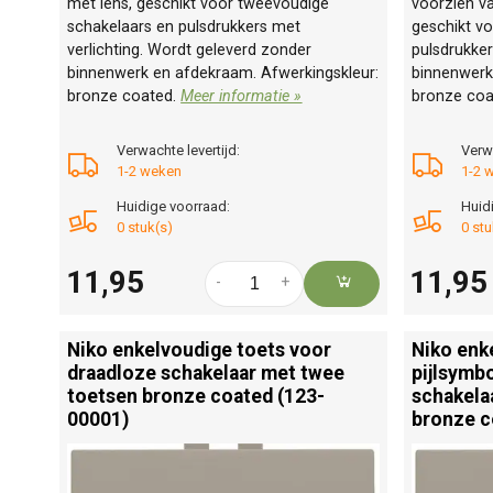
met lens, geschikt voor tweevoudige
voorzien va
schakelaars en pulsdrukkers met
geschikt v
verlichting. Wordt geleverd zonder
pulsdrukke
binnenwerk en afdekraam. Afwerkingskleur:
binnenwerk
bronze coated.
Meer informatie »
bronze coa
Verwachte levertijd:
Verwa
1-2 weken
1-2 
Huidige voorraad:
Huid
0 stuk(s)
0 stu
11,95
11,95
-
+
Niko enkelvoudige toets voor
Niko enk
draadloze schakelaar met twee
pijlsymb
toetsen bronze coated (123-
schakela
00001)
bronze c