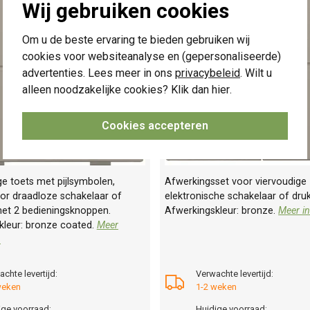
Wij gebruiken cookies
Om u de beste ervaring te bieden gebruiken wij
cookies voor websiteanalyse en (gepersonaliseerde)
advertenties. Lees meer in ons
privacybeleid
. Wilt u
alleen noodzakelijke cookies? Klik dan
hier
.
Cookies accepteren
e toets met pijlsymbolen,
Afwerkingsset voor viervoudige
oor draadloze schakelaar of
elektronische schakelaar of dru
et 2 bedieningsknoppen.
Afwerkingskleur: bronze.
Meer in
kleur: bronze coated.
Meer
»
chte levertijd:
Verwachte levertijd:
weken
1-2 weken
ige voorraad:
Huidige voorraad: