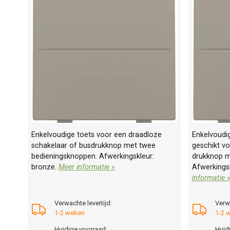
Enkelvoudige toets voor een draadloze
Enkelvoudig
schakelaar of busdrukknop met twee
geschikt v
bedieningsknoppen. Afwerkingskleur:
drukknop m
bronze.
Meer informatie »
Afwerkings
informatie 
Verwachte levertijd:
Verwa
1-2 weken
1-2 
Huidige voorraad:
Huid