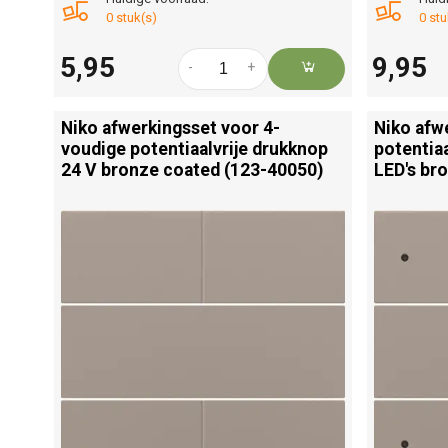
0 stuk(s)
0 stu
5,95
9,95
-
+
Niko afwerkingsset voor 4-
Niko afw
voudige potentiaalvrije drukknop
potentia
24 V bronze coated (123-40050)
LED's br