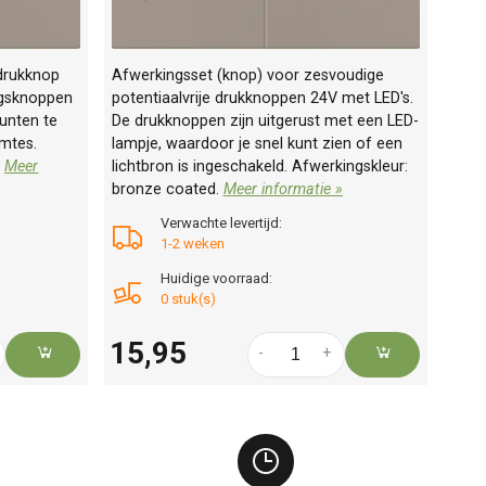
drukknop
Afwerkingsset (knop) voor zesvoudige
ngsknoppen
potentiaalvrije drukknoppen 24V met LED's.
punten te
De drukknoppen zijn uitgerust met een LED-
imtes.
lampje, waardoor je snel kunt zien of een
.
Meer
lichtbron is ingeschakeld. Afwerkingskleur:
bronze coated.
Meer informatie »
Verwachte levertijd:
1-2 weken
Huidige voorraad:
0 stuk(s)
15,95
-
+