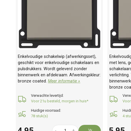
Enkelvoudige schakelwip (afwerkingsset),
Enkelvoudi
geschikt voor enkelvoudige schakelaars en
met lens, g
pulsdrukkers. Wordt geleverd zonder
schakelaar
binnenwerk en afdekraam. Afwerkingskleur:
verlichting
bronze coated.
Meer informatie »
binnenwerk
bronze coa
Verwachte levertijd:
Verwa
Voor 21u besteld, morgen in huis*
Voor
Huidige voorraad:
Huid
78 stuk(s)
4 stu
4,95
5,95
-
+