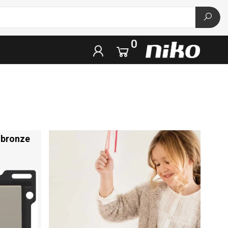
0
 bronze