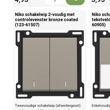
Niko schakelwip 2-voudig met
Niko sch
controlevenster bronze coated
tekstvel
(123-61507)
60905)
Tweevoudige schakelwip (afwerkingsset)
Enkelvoudi