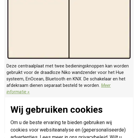
Deze centraalplaat met twee bedieningsknoppen kan worden
gebruikt voor de draadloze Niko wandzender voor het Hue
systeem, EnOcean, Bluetooth en KNX. De schakelaar en het
afdekraam dienen separaat besteld te worden.
Meer
informatie »
Verwachte levertijd:
1-2 weken
Wij gebruiken cookies
Huidige voorraad:
0 stuk(s)
7,95
Om u de beste ervaring te bieden gebruiken wij
-
+
cookies voor websiteanalyse en (gepersonaliseerde)
advertenties. Lees meer in ons
privacybeleid
. Wilt u