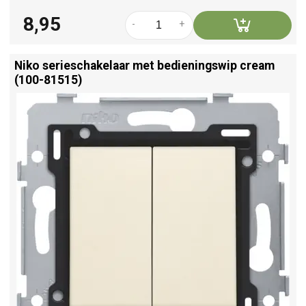
8,95
-
+
Niko serieschakelaar met bedieningswip cream
(100-81515)