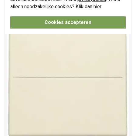
Niko enkelvoudige toets voor draadloze
alleen noodzakelijke cookies? Klik dan
hier
.
schakelaar met twee toetsen cream (100-00001)
Cookies accepteren