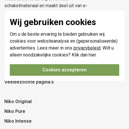
schakelmateriaal en maakt deel uit van e-
Stores International B.V. Het is geen
webwinkel van, of verbonden aan, Niko NV.
Wij gebruiken cookies
Telefoon:
088 28 29 388
Om u de beste ervaring te bieden gebruiken wij
(maandag t/m vrijdag, 09:00 tot 12:00 en
cookies voor websiteanalyse en (gepersonaliseerde)
13:00 tot 17:00 uur)
advertenties. Lees meer in ons
privacybeleid
. Wilt u
alleen noodzakelijke cookies? Klik dan
hier
.
E-mail:
info@nikostore.nl
(reactie binnen één werkdag)
Cookies accepteren
Veelbezochte pagina's
Niko Original
Niko Pure
Niko Intense