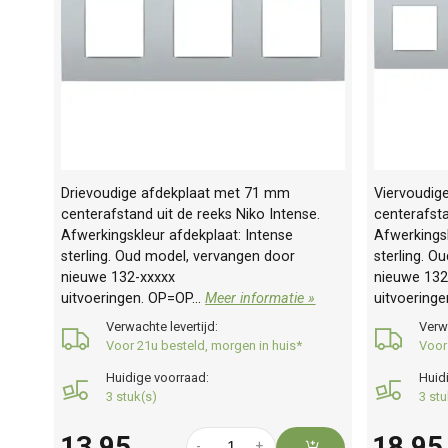
Drievoudige afdekplaat met 71 mm
Viervoudig
centerafstand uit de reeks Niko Intense.
centerafsta
Afwerkingskleur afdekplaat: Intense
Afwerkingsk
sterling. Oud model, vervangen door
sterling. O
nieuwe 132-xxxxx
nieuwe 132
uitvoeringen. OP=OP...
Meer informatie »
uitvoeringe
Verwachte levertijd:
Verwa
Voor 21u besteld, morgen in huis*
Voor
Huidige voorraad:
Huid
3 stuk(s)
3 stu
13,95
18,95
-
+