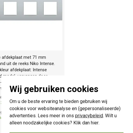
e afdekplaat met 71 mm
nd uit de reeks Niko Intense.
leur afdekplaat: Intense
ud model, vervangen door
-xxxxx
Wij gebruiken cookies
n. OP=OP...
Meer informatie »
chte levertijd:
Om u de beste ervaring te bieden gebruiken wij
 21u besteld, morgen in huis*
cookies voor websiteanalyse en (gepersonaliseerde)
ige voorraad:
advertenties. Lees meer in ons
privacybeleid
. Wilt u
k(s)
alleen noodzakelijke cookies? Klik dan
hier
.
-
+