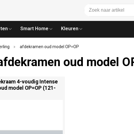
ten
Smart Home
Kleuren
erling
afdekramen oud model OP=OP
g afdekramen oud model 
ekraam 4-voudig Intense
 oud model OP=OP (121-