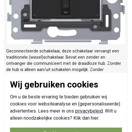
Geconnecteerde schakelaar, deze schakelaar vervangt een
traditionele (wissel)schakelaar. Bevat een zender en
ontvanger die communiceert met de draadloze hub. Zonder
de hub is alleen aan/uit schakelen mogelijk. Zonder
spreidklemmen/klauwbevestiging.
Meer informatie »
Wij gebruiken cookies
Verwachte levertijd:
Voor 21u besteld, morgen in huis*
Huidige voorraad:
159 stuk(s)
Om u de beste ervaring te bieden gebruiken wij
cookies voor websiteanalyse en (gepersonaliseerde)
58,95
-
+
advertenties. Lees meer in ons
privacybeleid
. Wilt u
alleen noodzakelijke cookies? Klik dan
hier
.
Niko Easywave geconnecteerde schakelaar 2-
voudig (551-72112)