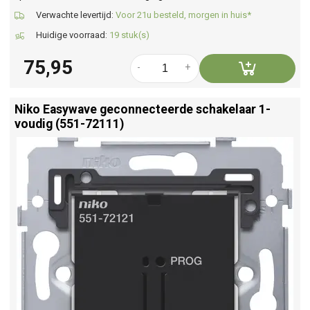
Verwachte levertijd:
Voor 21u besteld, morgen in huis*
Huidige voorraad:
19 stuk(s)
75,95
-
+
Niko Easywave geconnecteerde schakelaar 1-
voudig (551-72111)