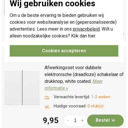
Wij gebruiken cookies
Verwachte levertijd:
Voor maandag
21u besteld, dinsdag in huis*
Om u de beste ervaring te bieden gebruiken wij
Huidige voorraad:
4 stuk(s)
cookies voor websiteanalyse en (gepersonaliseerde)
advertenties. Lees meer in ons
privacybeleid
. Wilt u
9,95
Bestel
-
+
alleen noodzakelijke cookies? Klik dan
hier
.
Cookies accepteren
Niko afwerkingsset voor dubbele elektronische
schakelaar white coated (154-31004)
Afwerkingsset voor dubbele
elektronische (draadloze) schakelaar of
drukknop, white coated.
Meer
informatie »
Verwachte levertijd:
1-2 weken
Huidige voorraad:
0 stuk(s)
9,95
Bestel
-
+