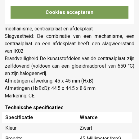
Kleur: black coated (bij benadering NCS S 9000 N, RAL
Cookies accepteren
9004)
Beschermingsgraad: IP41 voor de samenstelling van een
mechanisme, centraalplaat en afdekplaat
Slagvastheid: De combinatie van een mechanisme, een
centraalplaat en een afdekplaat heeft een slagweerstand
van IK02
Brandveiligheid De kunststofdelen van de centraalplaat zijn
zelfdovend (voldoen aan een gloeidraadproef van 650 °C)
en zijn halogeenvrij.
Afmetingen afwerking: 45 x 45 mm (HxB)
Afmetingen (HxBxD): 44.5 x 44.5 x 8.6 mm
Markering: CE
Technische specificaties
Specificatie
Waarde
Kleur
Zwart
Breedte
45 Millimeter (mm)