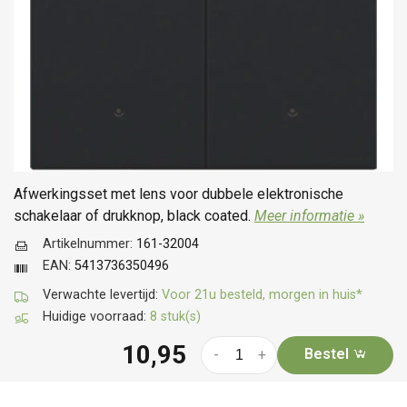
Afwerkingsset met lens voor dubbele elektronische
schakelaar of drukknop, black coated.
Meer informatie »
Artikelnummer:
161-32004
EAN:
5413736350496
Verwachte levertijd:
Voor 21u besteld, morgen in huis*
Huidige voorraad:
8 stuk(s)
10,95
Bestel
-
+