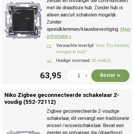
zender en ontvanger die communiceert
met de draadloze hub. Zonder hub is
alleen aan/uit schakelen mogelijk.
Zonder
spreidklemmen/klauwbevestiging.
Meer
informatie »
Verwachte levertijd:
Voor 21u besteld,
morgen in huis*
Huidige voorraad:
30 stuk(s)
63,95
Bestel
-
+
Niko Zigbee geconnecteerde schakelaar 2-
voudig (552-72112)
Zigbee geconnecteerde 2-voudige
schakelaar, dit vervangt een traditionele
wissel-/wisselschakelaar. Bevat een
zender en ontvanger die (draadloos)