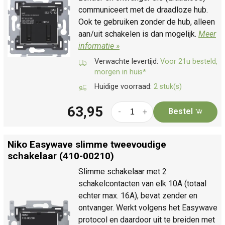
communiceert met de draadloze hub.
Ook te gebruiken zonder de hub, alleen
aan/uit schakelen is dan mogelijk.
Meer
informatie »
Verwachte levertijd:
Voor 21u besteld,
morgen in huis*
Huidige voorraad:
2 stuk(s)
63,95
Bestel
-
+
Niko Easywave slimme tweevoudige
schakelaar (410-00210)
Slimme schakelaar met 2
schakelcontacten van elk 10A (totaal
echter max. 16A), bevat zender en
ontvanger. Werkt volgens het Easywave
protocol en daardoor uit te breiden met