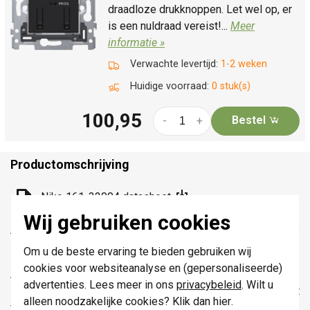
draadloze drukknoppen. Let wel op, er
is een nuldraad vereist!...
Meer
informatie »
Verwachte levertijd:
1-2 weken
Huidige voorraad:
0 stuk(s)
100,95
Bestel
-
+
Productomschrijving
Niko 161-32004 datasheet
Wij gebruiken cookies
Afwerkingsset met lens voor dubbele elektronische
schakelaar of drukknop, black coated.
Om u de beste ervaring te bieden gebruiken wij
cookies voor websiteanalyse en (gepersonaliseerde)
Aantal bedieningsknoppen: 2 bedieningsknoppen
advertenties. Lees meer in ons
privacybeleid
. Wilt u
Materiaal centraalplaat: De centraalplaat is vervaardigd uit
alleen noodzakelijke cookies? Klik dan
hier
.
vormvaste polycarbonaat + asa en gelakt.