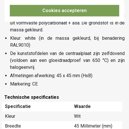
mechanisme, centraalplaat en afdekplaat heeft een
beschermingsgraad IP41.
Cookies accepteren
Materiaal centraalplaat: De centraalplaat is vervaardigd
uit vormvaste polycarbonaat + asa. De grondstof is in de
massa gekleurd.
Kleur: white (in de massa gekleurd, bij benadering
RAL9010)
De kunststofdelen van de centraalplaat zijn zelfdovend
(voldoen aan een gloeidraadproef van 650 °C) en zijn
halogeenvrij.
Afmetingen afwerking: 45 x 45 mm (HxB)
Markering: CE
Technische specificaties
Specificatie
Waarde
Kleur
Wit
Breedte
45 Millimeter (mm)