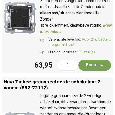
zender en ontvanger die communiceert
met de draadloze hub. Zonder hub is
alleen aan/uit schakelen mogelijk.
Zonder
spreidklemmen/klauwbevestiging.
Meer
informatie »
Verwachte levertijd:
Voor 21u besteld,
morgen in huis*
Huidige voorraad:
30 stuk(s)
63,95
Bestel
-
+
Niko Zigbee geconnecteerde schakelaar 2-
voudig (552-72112)
Zigbee geconnecteerde 2-voudige
schakelaar, dit vervangt een traditionele
wissel-/wisselschakelaar. Bevat een
zender en ontvanger die (draadloos)