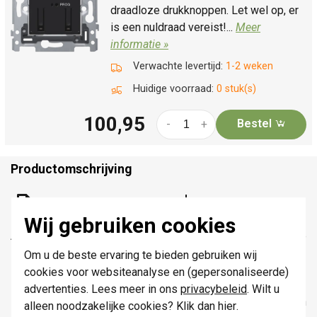
draadloze drukknoppen. Let wel op, er
is een nuldraad vereist!...
Meer
informatie »
Verwachte levertijd:
1-2 weken
Huidige voorraad:
0 stuk(s)
100,95
Bestel
-
+
Productomschrijving
Niko 101-32004 datasheet
Wij gebruiken cookies
Afwerkingsset met lens voor dubbele elektronische
schakelaar of drukknop, white.
Om u de beste ervaring te bieden gebruiken wij
cookies voor websiteanalyse en (gepersonaliseerde)
Aantal bedieningsknoppen: 2 bedieningstoetsen
advertenties. Lees meer in ons
privacybeleid
. Wilt u
Beschermingsgraad: De samenstelling van een
alleen noodzakelijke cookies? Klik dan
hier
.