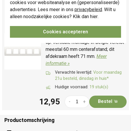
cookies voor websiteanalyse en (gepersonaliseerde)
76005)
advertenties. Lees meer in ons
privacybeleid
. Wilt u
Vijfvoudig afdekraam, serie: Original,
alleen noodzakelijke cookies? Klik dan
hier
.
afwerkingskleur: white . Afmetingen: 83
x 367 x 8.9 mm. Geschikt voor
Cookies accepteren
horizontale en verticale montage. Let
op: verticale montage in België vereist
meestal 60 mm centerafstand; dit
afdekraam heeft 71 mm.
Meer
informatie »
Verwachte levertijd:
Voor maandag
21u besteld, dinsdag in huis*
Huidige voorraad:
19 stuk(s)
12,95
Bestel
-
+
Productomschrijving