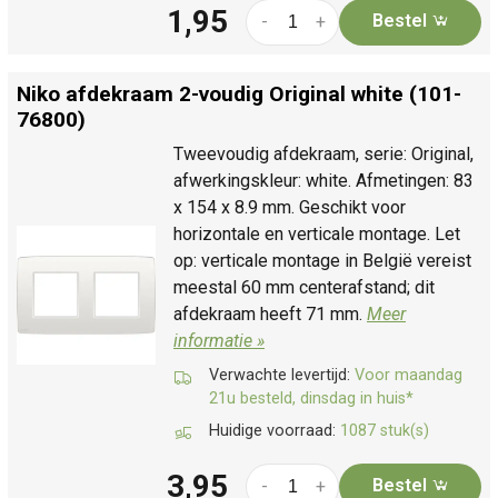
1,95
Bestel
-
+
Niko afdekraam 2-voudig Original white (101-
76800)
Tweevoudig afdekraam, serie: Original,
afwerkingskleur: white. Afmetingen: 83
x 154 x 8.9 mm. Geschikt voor
horizontale en verticale montage. Let
op: verticale montage in België vereist
meestal 60 mm centerafstand; dit
afdekraam heeft 71 mm.
Meer
informatie »
Verwachte levertijd:
Voor maandag
21u besteld, dinsdag in huis*
Huidige voorraad:
1087 stuk(s)
3,95
Bestel
-
+