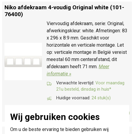
Niko afdekraam 4-voudig Original white (101-
76400)
Viervoudig afdekraam, serie: Original,
afwerkingskleur: white. Afmetingen: 83
x 296 x 8.9 mm. Geschikt voor
horizontale en verticale montage. Let
op: verticale montage in België vereist
meestal 60 mm centerafstand; dit
afdekraam heeft 71 mm.
Meer
informatie »
Verwachte levertijd:
Voor maandag
21u besteld, dinsdag in huis*
Huidige voorraad:
24 stuk(s)
8,95
Bestel
-
+
Wij gebruiken cookies
Om u de beste ervaring te bieden gebruiken wij
Niko afdekraam 5-voudig Original white (101-