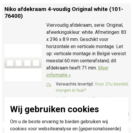
Niko afdekraam 4-voudig Original white (101-
76400)
Viervoudig afdekraam, serie: Original,
afwerkingskleur: white. Afmetingen: 83
x 296 x 8.9 mm. Geschikt voor
horizontale en verticale montage. Let
op: verticale montage in België vereist
meestal 60 mm centerafstand; dit
afdekraam heeft 71 mm.
Meer
informatie »
Verwachte levertijd:
Voor 21u besteld,
morgen in huis*
Huidige voorraad:
25 stuk(s)
Wij gebruiken cookies
8,95
Bestel
-
+
Om u de beste ervaring te bieden gebruiken wij
cookies voor websiteanalyse en (gepersonaliseerde)