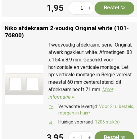
1,95
Bestel
-
+
Niko afdekraam 2-voudig Original white (101-
76800)
Tweevoudig afdekraam, serie: Original,
afwerkingskleur: white. Afmetingen: 83
x 154 x 8.9 mm. Geschikt voor
horizontale en verticale montage. Let
op: verticale montage in België vereist
meestal 60 mm centerafstand; dit
afdekraam heeft 71 mm.
Meer
informatie »
Verwachte levertijd:
Voor 21u besteld,
morgen in huis*
Huidige voorraad:
1206 stuk(s)
3,95
Bestel
-
+