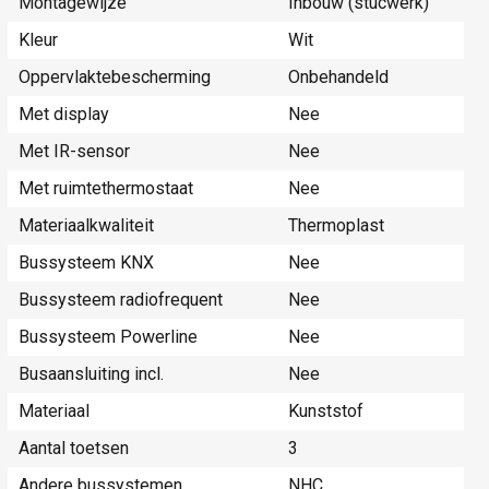
Montagewijze
Inbouw (stucwerk)
Kleur
Wit
Oppervlaktebescherming
Onbehandeld
Met display
Nee
Met IR-sensor
Nee
Met ruimtethermostaat
Nee
Materiaalkwaliteit
Thermoplast
Bussysteem KNX
Nee
Bussysteem radiofrequent
Nee
Bussysteem Powerline
Nee
Busaansluiting incl.
Nee
Materiaal
Kunststof
Aantal toetsen
3
Andere bussystemen
NHC