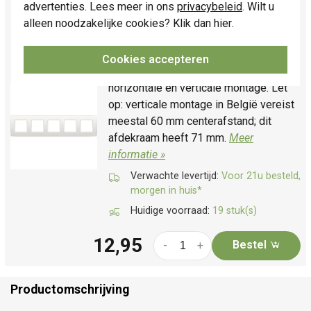
Niko afdekraam 5-voudig Original white (101-
advertenties. Lees meer in ons
privacybeleid
. Wilt u
76005)
alleen noodzakelijke cookies? Klik dan
hier
.
Vijfvoudig afdekraam, serie: Original,
afwerkingskleur: white . Afmetingen: 83
Cookies accepteren
x 367 x 8.9 mm. Geschikt voor
horizontale en verticale montage. Let
op: verticale montage in België vereist
meestal 60 mm centerafstand; dit
afdekraam heeft 71 mm.
Meer
informatie »
Verwachte levertijd:
Voor 21u besteld,
morgen in huis*
Huidige voorraad:
19 stuk(s)
12,95
Bestel
-
+
Productomschrijving