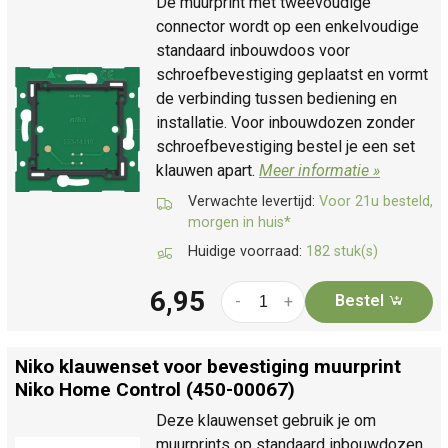
De muurprint met tweevoudige
connector wordt op een enkelvoudige
standaard inbouwdoos voor
schroefbevestiging geplaatst en vormt
de verbinding tussen bediening en
installatie. Voor inbouwdozen zonder
schroefbevestiging bestel je een set
klauwen apart.
Meer informatie »
Verwachte levertijd:
Voor 21u besteld,
morgen in huis*
Huidige voorraad:
182 stuk(s)
6,95
Bestel
-
+
Niko klauwenset voor bevestiging muurprint
Niko Home Control (450-00067)
Deze klauwenset gebruik je om
muurprints op standaard inbouwdozen