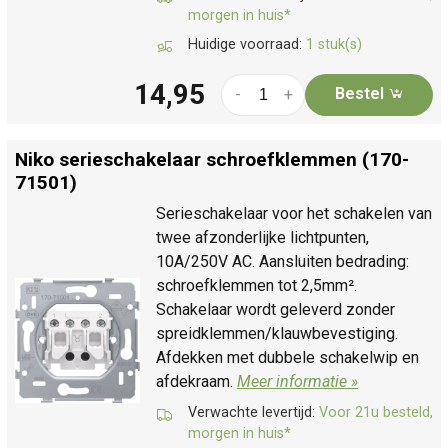
morgen in huis*
Huidige voorraad:
1 stuk(s)
14,95
Bestel
-
+
Niko serieschakelaar schroefklemmen (170-
71501)
Serieschakelaar voor het schakelen van
twee afzonderlijke lichtpunten,
10A/250V AC. Aansluiten bedrading:
schroefklemmen tot 2,5mm².
Schakelaar wordt geleverd zonder
spreidklemmen/klauwbevestiging.
Afdekken met dubbele schakelwip en
afdekraam.
Meer informatie »
Verwachte levertijd:
Voor 21u besteld,
morgen in huis*