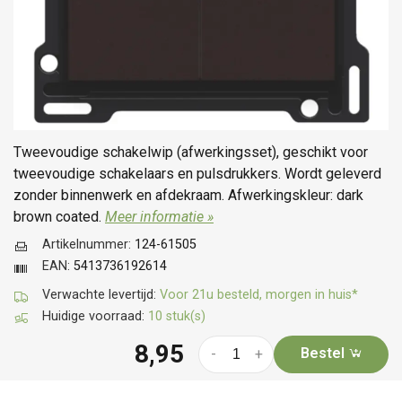
Tweevoudige schakelwip (afwerkingsset), geschikt voor
tweevoudige schakelaars en pulsdrukkers. Wordt geleverd
zonder binnenwerk en afdekraam. Afwerkingskleur: dark
brown coated.
Meer informatie »
Artikelnummer:
124-61505
EAN:
5413736192614
Verwachte levertijd:
Voor 21u besteld, morgen in huis*
Huidige voorraad:
10 stuk(s)
8,95
Bestel
-
+