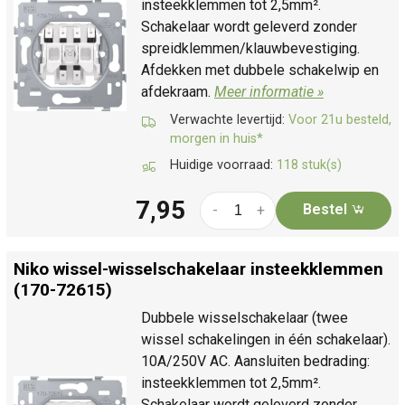
insteekklemmen tot 2,5mm².
Schakelaar wordt geleverd zonder
spreidklemmen/klauwbevestiging.
Afdekken met dubbele schakelwip en
afdekraam.
Meer informatie »
Verwachte levertijd:
Voor 21u besteld,
morgen in huis*
Huidige voorraad:
118 stuk(s)
7,95
Bestel
-
+
Niko wissel-wisselschakelaar insteekklemmen
(170-72615)
Dubbele wisselschakelaar (twee
wissel schakelingen in één schakelaar).
10A/250V AC. Aansluiten bedrading:
insteekklemmen tot 2,5mm².
Schakelaar wordt geleverd zonder