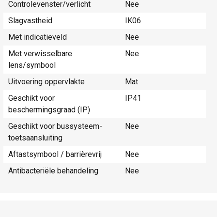
Controlevenster/verlicht
Nee
Slagvastheid
IK06
Met indicatieveld
Nee
Met verwisselbare
Nee
lens/symbool
Uitvoering oppervlakte
Mat
Geschikt voor
IP41
beschermingsgraad (IP)
Geschikt voor bussysteem-
Nee
toetsaansluiting
Aftastsymbool / barrièrevrij
Nee
Antibacteriële behandeling
Nee