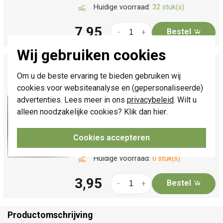
Huidige voorraad:
32 stuk(s)
7,95
Bestel
-
+
Wij gebruiken cookies
Niko afdekraam 1-voudig Intense dark brown
coated (135-76100)
Om u de beste ervaring te bieden gebruiken wij
cookies voor websiteanalyse en (gepersonaliseerde)
Enkelvoudig afdekraam, serie: Intense,
advertenties. Lees meer in ons
privacybeleid
. Wilt u
afwerkingskleur: dark brown coated.
alleen noodzakelijke cookies? Klik dan
hier
.
Afmetingen: 83 x 83 x 8.9 mm.
Meer
informatie »
Cookies accepteren
Verwachte levertijd:
1-2 weken
Huidige voorraad:
0 stuk(s)
3,95
Bestel
-
+
Productomschrijving